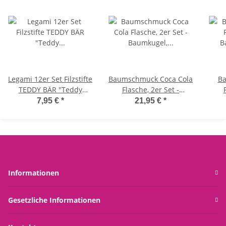
Legami 12er Set Filzstifte
Baumschmuck Coca Cola
Ba
TEDDY BÄR "Teddy
Flasche, 2er Set -
Friends" - Malstifte,
Baumkugel,
7,95 €
*
21,95 €
*
Filzstift Kinder,
Weihnachtsdeko,
Buntstifte
Christbaumkugel
C
Informationen
Gesetzliche Informationen