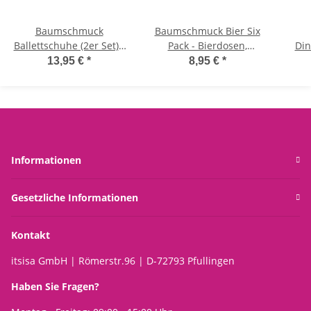
Baumschmuck
Baumschmuck Bier Six
Ballettschuhe (2er Set) -
Pack - Bierdosen,
Din
Baumkugel Ballerina,
Baumkugel,
Tee
13,95 €
*
8,95 €
*
Weihnachtsdeko,
Weihnachtsdeko,
Christbaumkugel
Christbaumkugel
C
Ch
Informationen
Gesetzliche Informationen
Kontakt
itsisa GmbH | Römerstr.96 | D-72793 Pfullingen
Haben Sie Fragen?