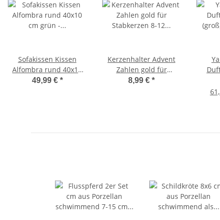
Sofakissen Kissen
Kerzenhalter Advent
Ya
Alfombra rund 40x10
Zahlen gold für
Duf
cm grün - Dekokissen
Stabkerzen 8-12 cm aus
(gr
49,99 €
*
8,99 €
*
Orientalischer Stil,
Holz - Adventskranz,
SPICE -
61,
Couchkissen
Weihnachsdeko
- Sig
Wohnzimmer,
Kerzenständer, Kerzen,
Brenn
Bodenkissen,
Adventsdeko,
Geschenkidee
Weihnachten, Advent