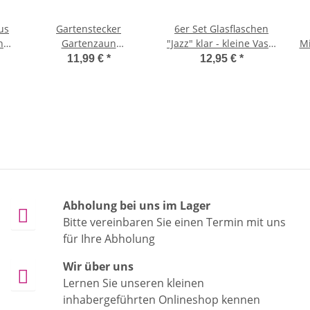
us
Gartenstecker
6er Set Glasflaschen
nd
Gartenzaun
"Jazz" klar - kleine Vase,
Mi
ko
"Willkommen" mit
Tischdekoration,
11,99 €
*
12,95 €
*
he,
Katze 37 x 40 cm aus
Glasvasen, Landhaus
a
Metall - Kleiner Zaun
für den Garten,
Gartendeko für
Katzenliebhaber,
Beeteinfassung
Abholung bei uns im Lager

Bitte vereinbaren Sie einen Termin mit uns
für Ihre Abholung
Wir über uns

Lernen Sie unseren kleinen
inhabergeführten Onlineshop kennen