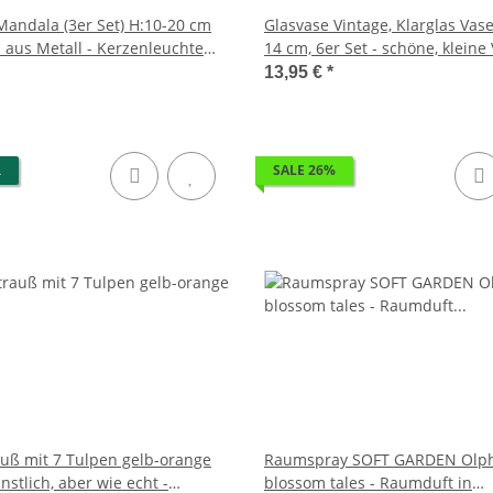
Mandala (3er Set) H:10-20 cm
Glasvase Vintage, Klarglas Vase,
a aus Metall - Kerzenleuchte
14 cm, 6er Set - schöne, kleine
rzenhalter Frühjahr,
Tischdekoration
13,95 €
*
lter Wellness, Garten Deko
R
SALE 26%
uß mit 7 Tulpen gelb-orange
Raumspray SOFT GARDEN Olph
nstlich, aber wie echt -
blossom tales - Raumduft in