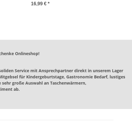
Deko Herz, Perlenherz Hochzeit,
16,99 €
*
Fensterdeko Liebe, Muttertag
chenke Onlineshop!
oliden Service mit Ansprechpartner direkt in unserem Lager
itgebsel für Kindergeburtstage, Gastronomie Bedarf, lustiges
ine sehr große Auswahl an Taschenwärmern,
iment ab.