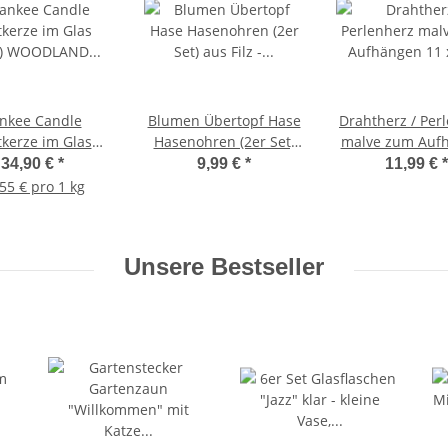
nkee Candle
Blumen Übertopf Hase
Drahtherz / Per
tkerze im Glas
Hasenohren (2er Set)
malve zum Auf
oß) WOODLAND
aus Filz - Osterdeko,
11 x 12 cm - He
34,90 €
*
9,99 €
*
11,99 €
*
 Winterkollektion
Gartendeko Ostern,
Draht, Fenste
55 € pro 1 kg
nature Kerze mit
Frühlingsdeko
Liebe, Hochz
dauer bis zu 80
Osterhase
Mutterta
Stunden
Unsere Bestseller