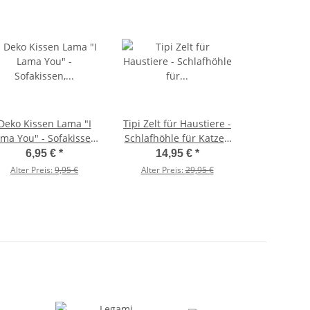
Deko Kissen Lama "I
Tipi Zelt für Haustiere -
ma You" - Sofakissen,
Schlafhöhle für Katzen
ekokissen, Zierkissen
& kleine Hunde *B-
6,95 €
*
14,95 €
*
WARE'
Alter Preis:
9,95 €
Alter Preis:
29,95 €