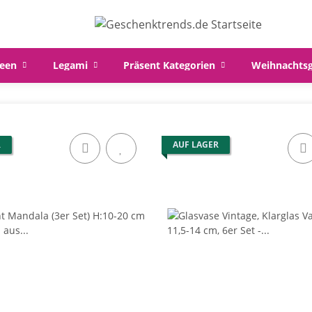
een
Legami
Präsent Kategorien
Weihnachts
R
AUF LAGER