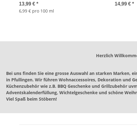
Badefizzer in Herzform - Wellness
Tulpenbün
13,99 €
*
14,99 €
*
Geschenk Frauen, Wichtelgeschenk
Frühling, 
6,99 € pro 100 ml
Mädchen, Badebombe
Herzlich Willkomm
Bei uns finden Sie eine grosse Auswahl an starken Marken, e
in Pfullingen. Wir führen Wohnaccessoires, Dekoration und G
Küchenzubehör wie z.B. BBQ Geschenke und Grillzubehör uvm.
Adventskalenderfüllung, Wichtelgeschenke und schöne Weih
Viel Spaß beim Stöbern!