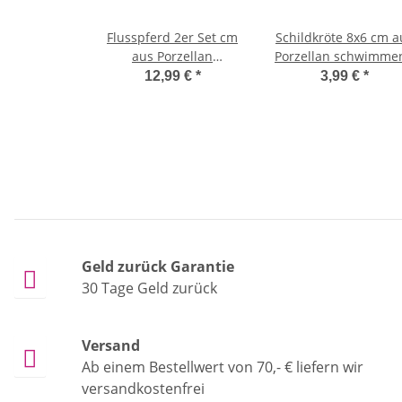
Flusspferd 2er Set cm
Schildkröte 8x6 cm a
aus Porzellan
Porzellan schwimme
schwimmend 7-15 cm
als Teich Deko - De
12,99 €
*
3,99 €
*
als Teich Deko - Deko
für Vogeltränke, Fisc
für Vogeltränke,
Gartenteich,
Nilpferd, Fische,
Schwimmtiere,
Gartenteich,
Gartendeko
Schwimmtiere,
Gartendeko
Geld zurück Garantie

30 Tage Geld zurück
Versand

Ab einem Bestellwert von 70,- € liefern wir
versandkostenfrei