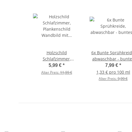
Holzschild
6x Bunte Sprühkreid
Schlafzimmer,
abwaschbar - buntes
Plankenschild
Markierungsspray,
5,99 €
*
7,99 €
*
Wandbild mit witzigen
Kreidespray, Graffit
1,33 € pro 100 ml
Alter Preis:
11,99 €
Schlafzimmersprüchen
Farbe
Alter Preis:
9,99 €