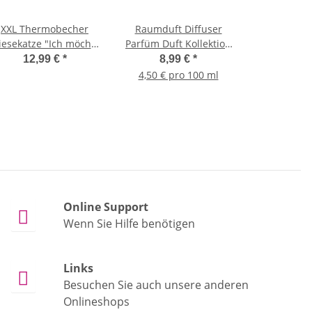
XXL Thermobecher
Raumduft Diffuser
esekatze "Ich möchte
Parfüm Duft Kollektion
einmal ohne Idioten
GINGER TONIC 200 ml -
12,99 €
*
8,99 €
*
rbeiten" mit Griff und
Aromatherapie,
4,50 € pro 100 ml
Strohhalm 1200 ml -
Lufterfrischer,
Isolierbecher,
Duftstäbchen,
Trinkbecher,
Raumdüfte, Verdunster
Trinkflasche,
Kaffeebecher,
Kaffeetasse
Online Support

Wenn Sie Hilfe benötigen
Links

Besuchen Sie auch unsere anderen
Onlineshops