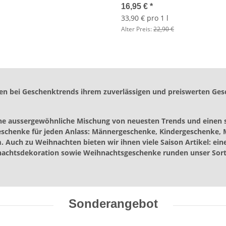
del, Tulpenbund, Tischdeko
Sprühflasche, Home Spray
16,95 €
*
Ostern Blumen, Osterdeko
33,90 € pro 1 l
Alter Preis:
22,90 €
en bei Geschenktrends ihrem zuverlässigen und preiswerten Ges
ine aussergewöhnliche Mischung von neuesten Trends und einen s
eschenke für jeden Anlass: Männergeschenke, Kindergeschenke, M
 Auch zu Weihnachten bieten wir ihnen viele Saison Artikel: e
nachtsdekoration sowie Weihnachtsgeschenke runden unser Sort
Sonderangebot