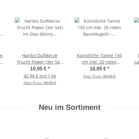
e,
Haribo Duftkerze
Künstliche Tanne 150
Frucht Power (3er Set)
cm inkl. 20 roten
La
im Glas (klein),
Baumkugeln -
D
10,95 €
*
18,95 €
*
i
Kerzenset
künstlicher
42,94 € pro 1 kg
Alter Preis:
36,95 €
Weihnachtsbaum
Alter Preis:
18,95 €
Neu im Sortiment