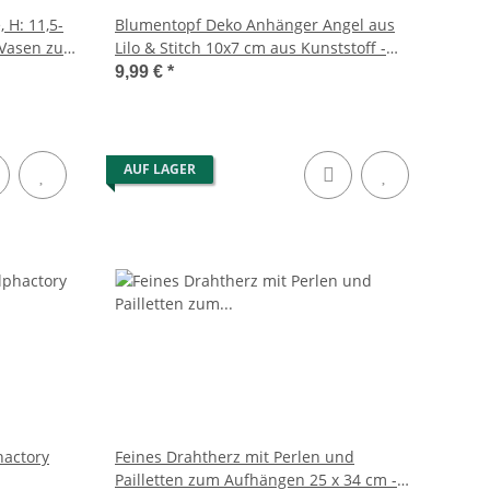
 H: 11,5-
Blumentopf Deko Anhänger Angel aus
 Vasen zur
Lilo & Stitch 10x7 cm aus Kunststoff -
Disney Topf Anhänger, Pot Buddy,
9,99 €
*
Topfhänger, moderner Deko Stil für
Disney Fans, Gartendekoration
AUF LAGER
actory
Feines Drahtherz mit Perlen und
Pailletten zum Aufhängen 25 x 34 cm -