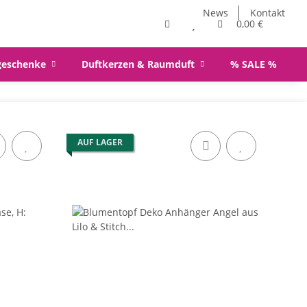
News
Kontakt
0,00 €
geschenke
Duftkerzen & Raumduft
% SALE %
AUF LAGER