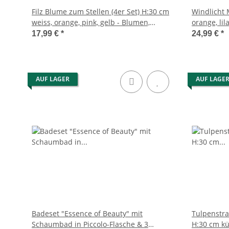
Filz Blume zum Stellen (4er Set) H:30 cm
Windlicht 
weiss, orange, pink, gelb - Blumen,
orange, lil
Frühlingsblumen, Tischdeko Frühling,
Sommer, Ke
17,99 €
*
24,99 €
*
Frühjahrsdeko, Ostern Blumen,
Teelichtha
Osterdeko
AUF LAGER
AUF LAGE
Badeset "Essence of Beauty" mit
Tulpenstra
Schaumbad in Piccolo-Flasche & 3
H:30 cm kü