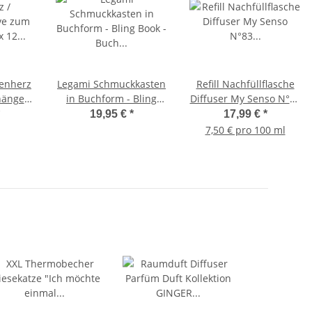
lenherz
Legami Schmuckkasten
Refill Nachfüllflasche
hängen
in Buchform - Bling
Diffuser My Senso N°83
rz aus
Book - Buch für
Limone 240 ml - I
19,95 €
*
17,99 €
*
rdeko
Schmuck,
grandi Classici -
7,50 € pro 100 ml
eit,
Schmuckaufbewahrung
Raumduft,
g
Lufterfrischer,
Duftstäbchen, Raum
Duft, Verdunster