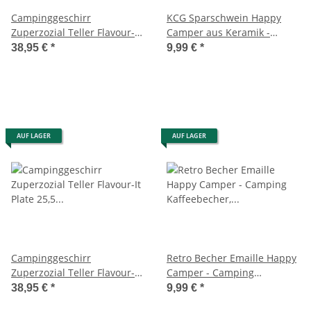
Campinggeschirr
KCG Sparschwein Happy
Zuperzozial Teller Flavour-It
Camper aus Keramik -
Plate 25,5 cm, terra red (4er
Spardose Camping,
38,95 €
*
9,99 €
*
Pack) Bioplastic C-PLA
Sparbüchse Wohnwagen,
Wohnmobil, Geldbüchse
AUF LAGER
AUF LAGER
Campinggeschirr
Retro Becher Emaille Happy
Zuperzozial Teller Flavour-It
Camper - Camping
Plate 25,5 cm, mocha brown
Kaffeebecher, Kaffeetasse,
38,95 €
*
9,99 €
*
(4er Pack) Bioplastic C-PLA
Getränkebecher