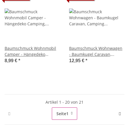
Baumschmuck Wohnmobil
Baumschmuck Wohnwagen
Camper - Hängedeko
- Baumkugel Caravan,
Camping, Weihnachtsdeko,
Camping Weihnachtsdeko,
8,99 €
*
12,95 €
*
Christbaumkugel,
Christbaumkugel
Christbaumschmuck,
Weihnachten
Artikel 1 - 20 von 21
Seite
1