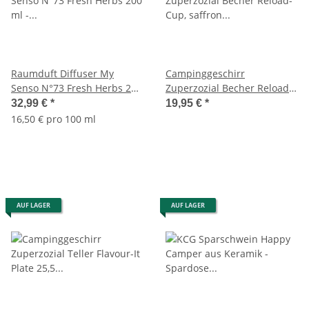
Raumduft Diffuser My
Campinggeschirr
Senso N°73 Fresh Herbs 200
Zuperzozial Becher Reload-
ml - Alpine Diffusor -
Cup, saffron yellow (4er
32,99 €
*
19,95 €
*
Lufterfrischer,
Pack) Trinkglas Bioplastic C-
16,50 € pro 100 ml
Duftstäbchen, Raum Duft,
PLA
Verdunster
AUF LAGER
AUF LAGER