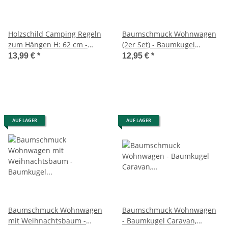
Holzschild Camping Regeln
Baumschmuck Wohnwagen
zum Hängen H: 62 cm -
(2er Set) - Baumkugel
Schild im Retro Look,
Caravan, Camping
13,99 €
*
12,95 €
*
Türschild Campingplatz,
Weihnachtsdeko,
Deko Wohnwagen
Christbaumkugel
Wohnmobil, Hänge Schild
Urlaub
AUF LAGER
AUF LAGER
Baumschmuck Wohnwagen
Baumschmuck Wohnwagen
mit Weihnachtsbaum -
- Baumkugel Caravan,