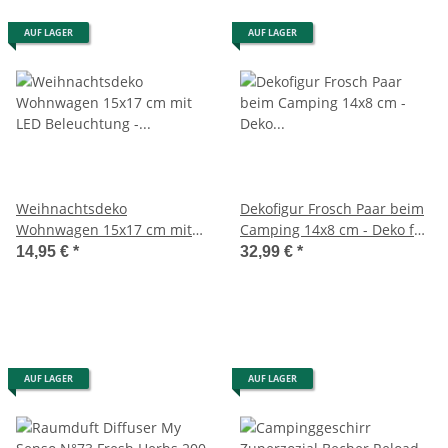
AUF LAGER
AUF LAGER
Weihnachtsdeko
Dekofigur Frosch Paar beim
Wohnwagen 15x17 cm mit
Camping 14x8 cm - Deko für
LED Beleuchtung - Caravan
Camper, Flower Power
14,95 €
*
32,99 €
*
Weihnachten Merry
Wohnmobil, Frösche, lustige
Christmas, Camper,
Dekoration
Camping
AUF LAGER
AUF LAGER