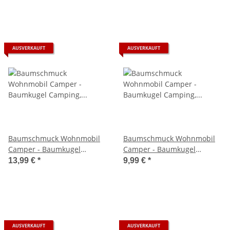
AUSVERKAUFT
AUSVERKAUFT
Baumschmuck Wohnmobil
Baumschmuck Wohnmobil
Camper - Baumkugel
Camper - Baumkugel
Camping, Weihnachtsdeko,
Camping, Weihnachtsdeko,
13,99 €
*
9,99 €
*
Christbaumkugel,
Christbaumkugel,
Christbaumschmuck,
Christbaumschmuck,
Weihnachten
Weihnachten
AUSVERKAUFT
AUSVERKAUFT