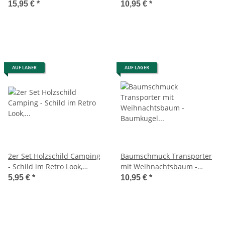
Baumkugel Caravan,
Weihnachtsdeko,
15,95 €
*
10,95 €
*
Weihnachtsdeko,
Christbaumkugel,
Christbaumkugel
Wohnanhänger
AUF LAGER
AUF LAGER
2er Set Holzschild Camping
Baumschmuck Transporter
- Schild im Retro Look,
mit Weihnachtsbaum -
Türschild, Deko Wohnwagen
Baumkugel Camper Van,
5,95 €
*
10,95 €
*
Wohnmobil, Urlaub
Weihnachtsdeko,
Christbaumkugel