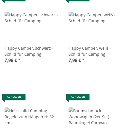
Happy Camper, schwarz -
Happy Camper, weiß -
Schild für Camping
Schild für Camping
Liebhaber, Herz, Deko
Liebhaber, Herz, Deko
7,99 €
*
7,99 €
*
Wohnwagen Wohnmobil
Wohnwagen, Wohnmobil
AUF LAGER
AUF LAGER