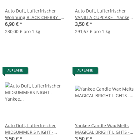
Auto Duft, Lufterfrischer
Auto Duft, Lufterfrischer
Wohnung BLACK CHERRY -
VANILLA CUPCAKE - Yankee
Yankee Candle Car Jar
Candle Car Jar Paper,
6,90 €
*
3,50 €
*
Ultimate, Raumduft,
Raumduft, Autoduft
230,00 € pro 1 kg
291,67 € pro 1 kg
Autoduft
AUF LAGER
AUF LAGER
Auto Duft, Lufterfrischer
Yankee Candle Wax Melts
MIDSUMMER'S NIGHT -
MAGICAL BRIGHT LIGHTS -
Yankee Candle Car Jar
Duftwachs, Wachs Melts
3,50 €
*
3,50 €
*