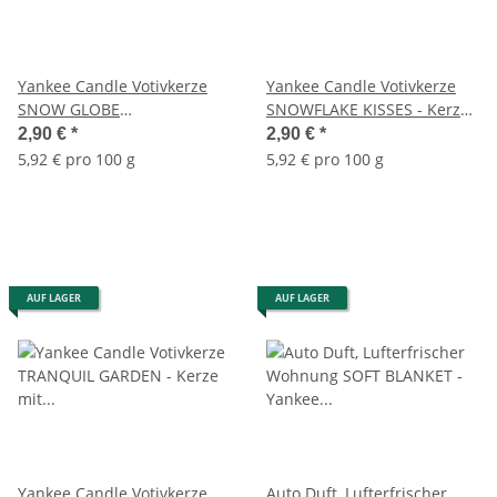
Yankee Candle Votivkerze
Yankee Candle Votivkerze
SNOW GLOBE
SNOWFLAKE KISSES - Kerze
WONDERLAND - Kerze mit
mit Brenndauer bis zu 15
2,90 €
*
2,90 €
*
Brenndauer bis zu 15
Stunden
5,92 € pro 100 g
5,92 € pro 100 g
Stunden
AUF LAGER
AUF LAGER
Yankee Candle Votivkerze
Auto Duft, Lufterfrischer