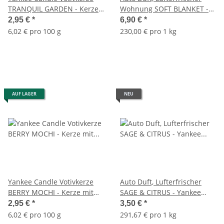
TRANQUIL GARDEN - Kerze
Wohnung SOFT BLANKET -
mit Brenndauer bis zu 15
Yankee Candle Car Jar
2,95 €
*
6,90 €
*
Stunden
Ultimate, Raumduft,
6,02 € pro 100 g
230,00 € pro 1 kg
Autoduft
AUF LAGER
NEU
Yankee Candle Votivkerze
Auto Duft, Lufterfrischer
BERRY MOCHI - Kerze mit
SAGE & CITRUS - Yankee
Brenndauer bis zu 15
Candle Car Jar Paper,
2,95 €
*
3,50 €
*
Stunden
Raumduft, Autoduft
6,02 € pro 100 g
291,67 € pro 1 kg