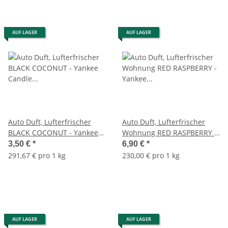
AUF LAGER
AUF LAGER
Auto Duft, Lufterfrischer
Auto Duft, Lufterfrischer
BLACK COCONUT - Yankee
Wohnung RED RASPBERRY -
Candle Car Jar Paper,
Yankee Candle Car Jar
3,50 €
*
6,90 €
*
Raumduft, Autoduft
Ultimate, Raumduft,
291,67 € pro 1 kg
230,00 € pro 1 kg
Autoduft
AUF LAGER
AUF LAGER