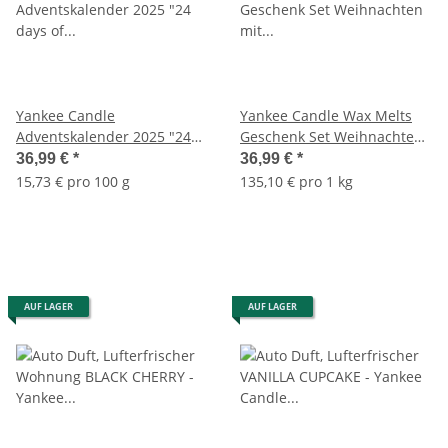
Yankee Candle
Yankee Candle Wax Melts
Adventskalender 2025 "24
Geschenk Set Weihnachten
days of fragrance"
mit Duftlampe und 12
36,99 €
*
36,99 €
*
Adventskranz - Inhalt: 24
verschiedenen Düften -
15,73 € pro 100 g
135,10 € pro 1 kg
Teelichter und 1
Duftwachs, Wachs Melts,
Teelichthalter
Duft Lampe
AUF LAGER
AUF LAGER