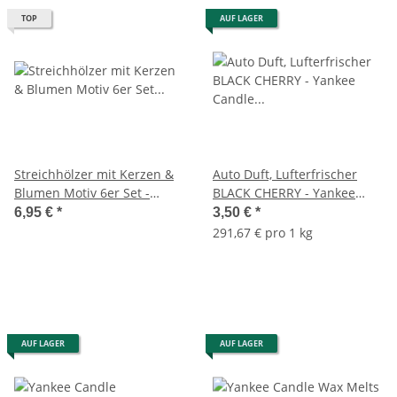
TOP
AUF LAGER
Streichhölzer mit Kerzen &
Auto Duft, Lufterfrischer
Blumen Motiv 6er Set -
BLACK CHERRY - Yankee
lange Streichhölzer /
Candle Car Jar Paper,
6,95 €
*
3,50 €
*
Kaminhölzer - z.B. für
Raumduft, Autoduft
291,67 € pro 1 kg
Duftkerzen im Glas uvm.
AUF LAGER
AUF LAGER