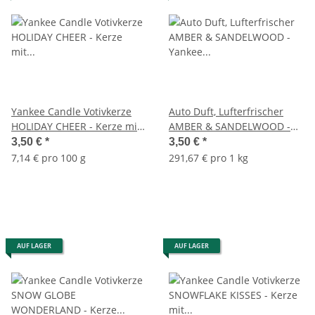
Yankee Candle Votivkerze
Auto Duft, Lufterfrischer
HOLIDAY CHEER - Kerze mit
AMBER & SANDELWOOD -
Brenndauer bis zu 15
Yankee Candle Car Jar
3,50 €
*
3,50 €
*
Stunden
Paper, Raumduft, Autoduft
7,14 € pro 100 g
291,67 € pro 1 kg
AUF LAGER
AUF LAGER