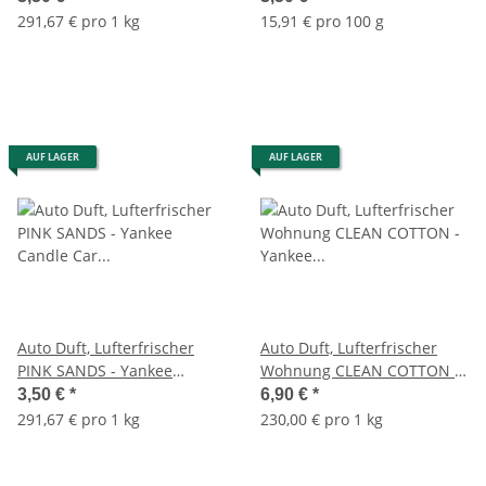
Paper, Raumduft, Autoduft
291,67 € pro 1 kg
15,91 € pro 100 g
AUF LAGER
AUF LAGER
Auto Duft, Lufterfrischer
Auto Duft, Lufterfrischer
PINK SANDS - Yankee
Wohnung CLEAN COTTON -
Candle Car Jar Paper,
Yankee Candle Car Jar
3,50 €
*
6,90 €
*
Raumduft, Autoduft
Ultimate, Raumduft,
291,67 € pro 1 kg
230,00 € pro 1 kg
Autoduft