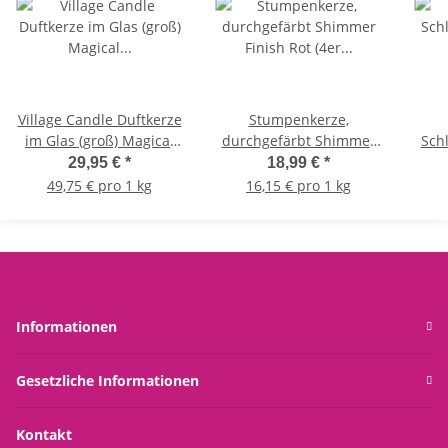
Village Candle Duftkerze
Stumpenkerze,
im Glas (groß) Magical
durchgefärbt Shimmer
Sch
Unicorn - Tradition Jar -
Finish Rot (4er Set) 9 x
Sup
29,95 €
*
18,99 €
*
Kerze mit 2-Docht
6,8 cm - Kerze für
H
49,75 € pro 1 kg
16,15 € pro 1 kg
Technologie
Adventskranz, Kerzen
Kusc
und 
Informationen
Gesetzliche Informationen
Kontakt