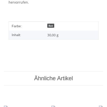
hervorrufen.
Produkteigenschaft
Wert
Rot
Farbe:
30,00 g
Inhalt:
Ähnliche Artikel