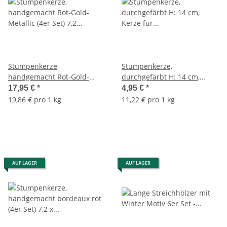
Stumpenkerze,
Stumpenkerze,
handgemacht Rot-Gold-
durchgefärbt H: 14 cm,
Metallic (4er Set) 7,2 x 6,8
Kerze für Adventskranz,
17,95 €
*
4,95 €
*
cm - Kerze für
Kerzen (versch. Farben)
19,86 € pro 1 kg
11,22 € pro 1 kg
Adventskranz, Kerzen,
Advent
AUF LAGER
AUF LAGER