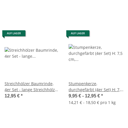
für Pyramide, Weihnachten,
uvm.
Advent
AUF LAGER
AUF LAGER
Streichhölzer Baumrinde,
Stumpenkerze,
4er Set - lange Streichhölzer
durchgefärbt (4er Set) H: 7,5
/ Kaminhölzer, Zündhölzer,
cm, Kerze für Adventskranz
12,95 €
*
9,95 € -
12,95 €
*
Kaminanzünder
(versch. Farben)
14,21 € - 18,50 € pro 1 kg