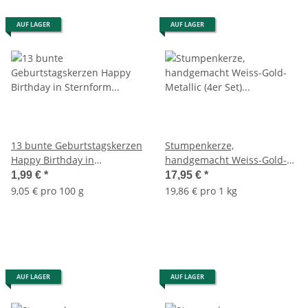
AUF LAGER
AUF LAGER
13 bunte Geburtstagskerzen
Stumpenkerze,
Happy Birthday in
handgemacht Weiss-Gold-
Sternform mit Plastik
Metallic (4er Set) 7,2 x 6,8
1,99 €
*
17,95 €
*
Kerzenhalter - Geburtstag
cm - Kerze für
9,05 € pro 100 g
19,86 € pro 1 kg
Kerze, Party,
Adventskranz, Kerzen,
Geburtstagskuchen,
Advent
Kuchenkerze
AUF LAGER
AUF LAGER