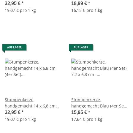
(4er Set) Rot-Gold-Metallic -
Finish Rot (4er Set) 9 x 6,8
32,95 €
*
18,99 €
*
Kerze für Adventskranz,
cm - Kerze für
19,07 € pro 1 kg
16,15 € pro 1 kg
Kerzen
Adventskranz, Kerzen
AUF LAGER
AUF LAGER
Stumpenkerze,
Stumpenkerze,
handgemacht 14 x 6,8 cm
handgemacht Blau (4er Set)
(4er Set) Weiss-Gold-Metallic
7,2 x 6,8 cm - Kerze für
32,95 €
*
15,95 €
*
- Kerze für Adventskranz,
Adventskranz, Kerzen,
19,07 € pro 1 kg
17,64 € pro 1 kg
Kerzen
Advent