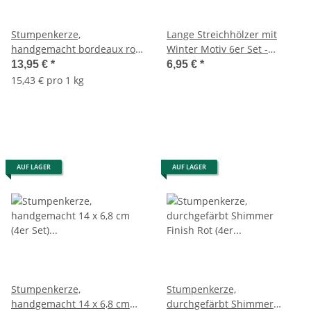
Stumpenkerze,
Lange Streichhölzer mit
handgemacht bordeaux rot
Winter Motiv 6er Set -
(4er Set) 7,2 x 6,8 cm - Kerze
Streichhölzer, Kaminhölzer,
13,95 €
*
6,95 €
*
für Adventskranz, Kerzen
Kerzen Zündhölzer
15,43 € pro 1 kg
AUF LAGER
AUF LAGER
Stumpenkerze,
Stumpenkerze,
handgemacht 14 x 6,8 cm
durchgefärbt Shimmer