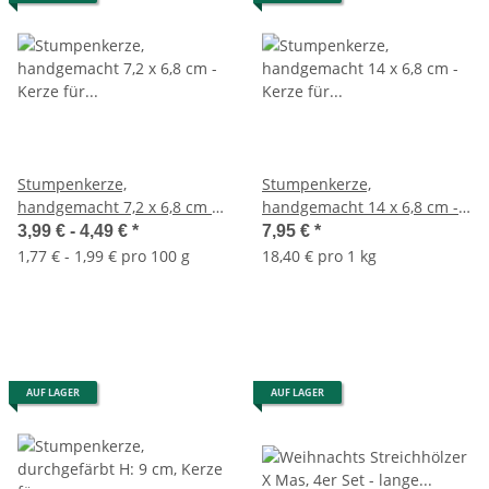
Stumpenkerze,
Stumpenkerze,
handgemacht 7,2 x 6,8 cm -
handgemacht 14 x 6,8 cm -
Kerze für Adventskranz,
Kerze für Adventskranz,
3,99 € -
4,49 €
*
7,95 €
*
Kerzen (versch. Farben)
Kerzen (versch. Farben)
1,77 € - 1,99 € pro 100 g
18,40 € pro 1 kg
AUF LAGER
AUF LAGER