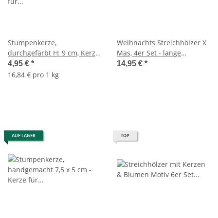
Stumpenkerze,
Weihnachts Streichhölzer X
durchgefärbt H: 9 cm, Kerze
Mas, 4er Set - lange
für Adventskranz, Kerzen
Streichhölzer / Kaminhölzer,
4,95 €
*
14,95 €
*
(versch. Farben)
Zündhölzer, Kaminanzünder
16,84 € pro 1 kg
AUF LAGER
TOP