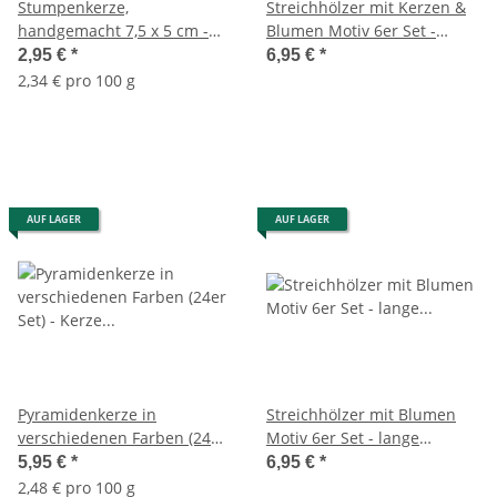
Stumpenkerze,
Streichhölzer mit Kerzen &
handgemacht 7,5 x 5 cm -
Blumen Motiv 6er Set -
Kerze für Adventskranz,
lange Streichhölzer /
2,95 €
*
6,95 €
*
Kerzen (versch. Farben)
Kaminhölzer - z.B. für
2,34 € pro 100 g
Duftkerzen im Glas uvm.
AUF LAGER
AUF LAGER
Pyramidenkerze in
Streichhölzer mit Blumen
verschiedenen Farben (24er
Motiv 6er Set - lange
Set) - Kerze für
Streichhölzer / Kaminhölzer
5,95 €
*
6,95 €
*
Weihnachtsbaum, Kerzen
- z.B. für Duftkerzen im Glas
2,48 € pro 100 g