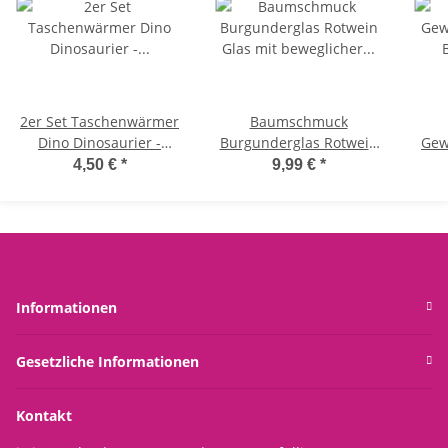
2er Set Taschenwärmer
Baumschmuck
Dino Dinosaurier -
Burgunderglas Rotwein
Gew
Wichtelgeschenk -
Glas mit beweglicher
Bau
4,50 €
*
9,99 €
*
Handwärmer -
Flüssigkeit H: 8 cm -
Taschenheizkissen
Baumkugel Wein Glas,
Weihnachtsdeko
Weinglas,
C
Christbaumkugel,
Weihnachtsbaum
Informationen
Hänger
Gesetzliche Informationen
Kontakt