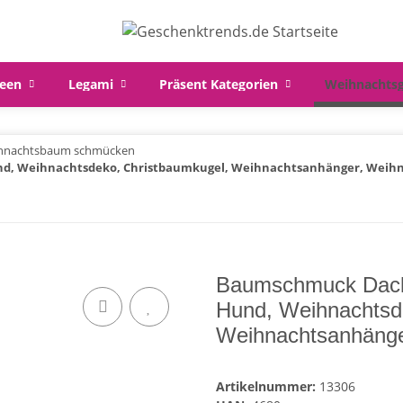
een
Legami
Präsent Kategorien
Weihnachts
hnachtsbaum schmücken
und, Weihnachtsdeko, Christbaumkugel, Weihnachtsanhänger, Weih
Baumschmuck Dacke
Hund, Weihnachtsd
Weihnachtsanhänge
Artikelnummer:
13306