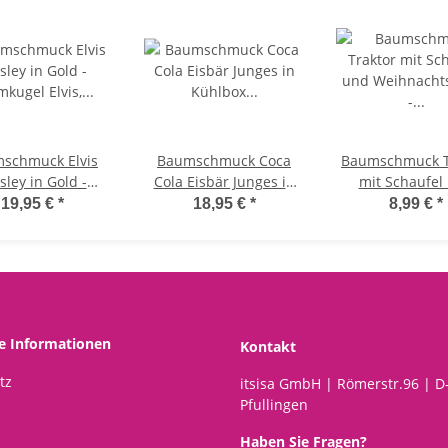
schmuck Elvis
Baumschmuck Coca
Baumschmuck T
sley in Gold -
Cola Eisbär Junges in
mit Schaufel
mkugel Elvis,
Kühlbox - Baumkugel,
Weihnachtsba
19,95 €
*
18,95 €
*
8,99 €
*
hnachtsdeko,
Weihnachtsdeko,
Baumkugel 
istbaumkugel,
Christbaumkugel
Landwirte
eihnachten
Weihnachtsd
Christbaumku
Weihnachtsm
Weihnacht
he Informationen
Kontakt
tz
itsisa GmbH | Römerstr.96 | D
Pfullingen
Haben Sie Fragen?