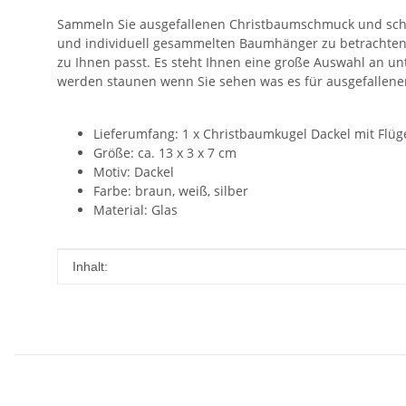
Sammeln Sie ausgefallenen Christbaumschmuck und schaff
und individuell gesammelten Baumhänger zu betrachten 
zu Ihnen passt. Es steht Ihnen eine große Auswahl an u
werden staunen wenn Sie sehen was es für ausgefallenen
Lieferumfang: 1 x Christbaumkugel Dackel mit Flüg
Größe: ca. 13 x 3 x 7 cm
Motiv: Dackel
Farbe: braun, weiß, silber
Material: Glas
Produkteigenschaft
Wert
Inhalt: