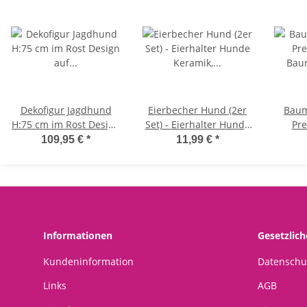
Dekofigur Jagdhund
Eierbecher Hund (2er
Baum
H:75 cm im Rost Design
Set) - Eierhalter Hunde
Pre
auf Standplatte,
Keramik, Tischdeko
Bau
109,95 €
*
11,99 €
*
Rostfigur für den
Ostern, Frühstückseier
Wei
Garten, Gartendeko,
für Hundefreunde
Chr
Metalldeko
W
Informationen
Gesetzlic
Kundeninformation
Datenschu
Links
AGB