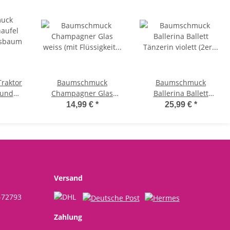
raktor
Baumschmuck
Baumschmuck
 und
Champagner Glas
Ballerina Ballett
um -
weiss (mit Flüssigkeit
Tänzerin violett (2er
14,99 €
*
25,99 €
*
für
gefüllt) - Baumkugel
Set) - Ballett
,
Sekt Champagne,
Weihnachtsdeko,
eko,
Weihnachtsdeko,
Christbaumkugel,
gel,
Christbaumkugel
Weihnachten
ann,
en
Versand
-72793
Zahlung