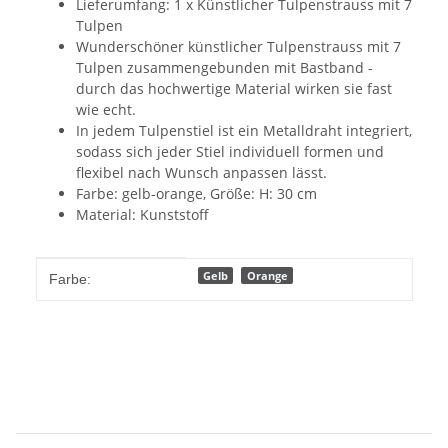
Lieferumfang: 1 x Künstlicher Tulpenstrauss mit 7
Tulpen
Wunderschöner künstlicher Tulpenstrauss mit 7
Tulpen zusammengebunden mit Bastband -
durch das hochwertige Material wirken sie fast
wie echt.
In jedem Tulpenstiel ist ein Metalldraht integriert,
sodass sich jeder Stiel individuell formen und
flexibel nach Wunsch anpassen lässt.
Farbe: gelb-orange, Größe: H: 30 cm
Material: Kunststoff
Produkteigenschaft
Wert
Gelb
Orange
Farbe: