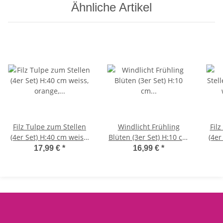
Ähnliche Artikel
Filz Tulpe zum Stellen
Windlicht Frühling
Fil
(4er Set) H:40 cm weiss,
Blüten (3er Set) H:10 cm
(4er
orange, pink, gelb -
pastellfarben aus Metall
or
17,99 €
*
16,99 €
*
Tulpen,
- Kerzenleuchte Blumen,
Frühlingsblumen,
Kerzenhalter Frühjahr,
F
Tischdeko Frühling,
Teelichthalter Blume,
Ti
Frühjahrsdeko, Ostern
Garten Deko
Frü
Blumen, Osterdeko
B