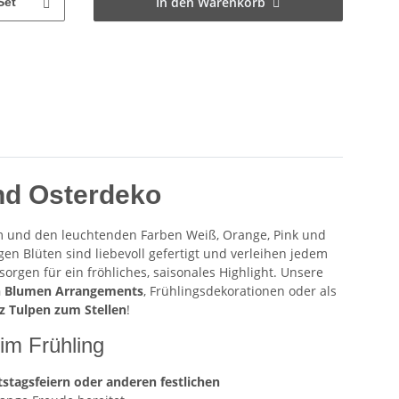
In den Warenkorb
Set
nd
Osterdeko
cm und den leuchtenden Farben Weiß, Orange, Pink und
zigen Blüten sind liebevoll gefertigt und verleihen jedem
sorgen für ein fröhliches, saisonales Highlight. Unsere
n Blumen Arrangements
, Frühlingsdekorationen oder als
lz Tulpen zum Stellen
!
im Frühling
stagsfeiern oder anderen festlichen