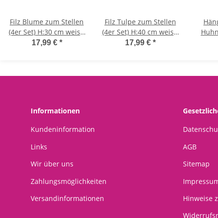
Filz Blume zum Stellen
Filz Tulpe zum Stellen
Häng
(4er Set) H:30 cm weiss,
(4er Set) H:40 cm weiss,
Huhn 
orange, pink, gelb -
orange, pink, gelb -
S
17,99 €
*
17,99 €
*
Blumen,
Tulpen,
Frühlingsblumen,
Frühlingsblumen,
Gesc
Tischdeko Frühling,
Tischdeko Frühling,
Ostern
Frühjahrsdeko, Ostern
Frühjahrsdeko, Ostern
Blumen, Osterdeko
Blumen, Osterdeko
Informationen
Gesetzlic
Kundeninformation
Datenschu
Links
AGB
Wir über uns
Sitemap
Zahlungsmöglichkeiten
Impressu
Versandinformationen
Hinweise z
Widerrufs