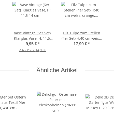
Vase Vintage (6er Set),
Filz Tulpe zum Stellen
Klarglas Vase, H: 11,5-
(4er Set) H:40 cm weiss,
14 cm - Vasen aus Glas
orange, pink, gelb -
9,95 €
*
17,99 €
*
zur Tischdekoration,
Tulpen,
Alter Preis:
14,99 €
Hochzeit Taufe Deko
Frühlingsblumen,
Tischdeko Frühling,
Frühjahrsdeko, Ostern
Ähnliche Artikel
Blumen, Osterdeko