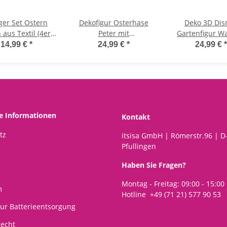
er Set Ostern
Dekofigur Osterhase
Deko 3D Dis
aus Textil (4er
Peter mit
Gartenfigur Wa
et) 4x6 cm -
Teleskopbeinen (70-115
Mickey H:20,5 
14,99 €
*
24,99 €
*
24,99 €
*
Osterdeko,
cm) - Osterdeko, Hase
Kunststoff - D
henkanhänger
Ostern, Dekoration
Figur Micky Ma
, Frühlingsdeko,
Frühling
den Garten, mo
Osterhase
Deko Stil für 
Fans, Gartendeko
Statue
he Informationen
Kontakt
tz
itsisa GmbH | Römerstr.96 | D
Pfullingen
Haben Sie Fragen?
Montag - Freitag: 09:00 - 15:00
m
Hotline +49 (71 21) 577 90 53
ur Batterieentsorgung
recht