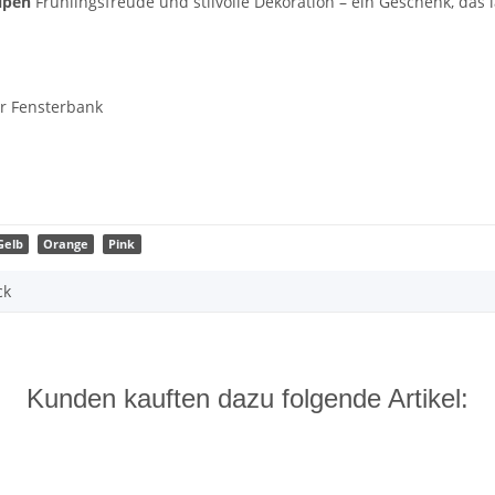
lpen
Frühlingsfreude und stilvolle Dekoration – ein Geschenk, das 
er Fensterbank
Gelb
Orange
Pink
ck
Kunden kauften dazu folgende Artikel: