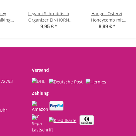
ney
Legami Schreibtisch
Hänger Osterei
lking
Organizer EINHORN
Honeycomb mit
cm aus
mit drei Schubladen -
Magnetverschluss (4er
9,95 €
*
8,99 €
*
isney
Desk Organizer, Tisch
Set) 8 cm - Osterdeko,
us für
Stiftehalter, Büro
Geschenkanhänger
derner
Aufräumhilfe
Ostern, Frühlingsdeko
Disney
ration,
Versand
-72793
Zahlung
 Uhr