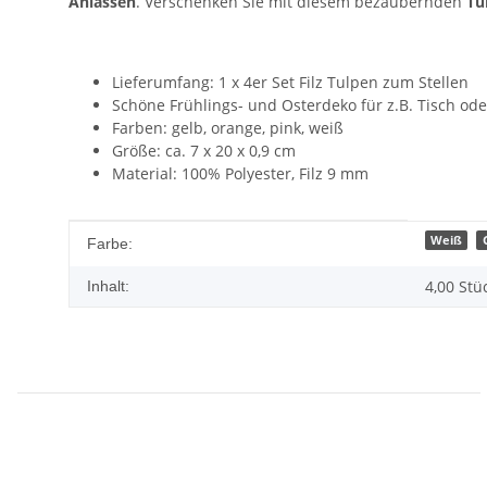
Anlässen
. Verschenken Sie mit diesem bezaubernden
Tu
Lieferumfang: 1 x 4er Set Filz Tulpen zum Stellen
Schöne Frühlings- und Osterdeko für z.B. Tisch od
Farben: gelb, orange, pink, weiß
Größe: ca. 7 x 20 x 0,9 cm
Material: 100% Polyester, Filz 9 mm
Produkteigenschaft
Wert
Weiß
Farbe:
4,00 Stü
Inhalt: