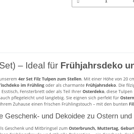
Set) – Ideal für
Frühjahrsdeko u
t unserem
4er Set Filz Tulpen zum Stellen
. Mit einer Höhe von 20 
Tischdeko im Frühling
oder als charmante
Frühjahrsdeko
. Die fil
sstisch, Fensterbrett oder als Teil Ihrer
Osterdeko
, diese Tulpen 
uch pflegeleicht und langlebig. Sie eignen sich perfekt für
Oster
e Ihrem Zuhause einen frischen Frühlingstouch – mit den bunten
Fi
öne Geschenk- und Dekoidee zu Ostern und 
 als Geschenk und Mitbringsel zum
Osterbrunch, Muttertag, Geburt