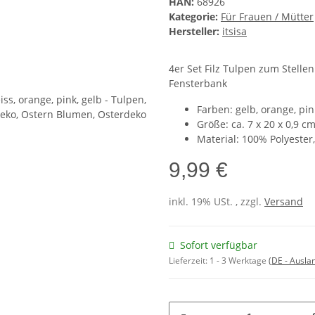
HAN:
68926
Kategorie:
Für Frauen / Mütter
Hersteller:
itsisa
4er Set Filz Tulpen zum Stellen
Fensterbank
Farben: gelb, orange, pin
Größe: ca. 7 x 20 x 0,9 c
Material: 100% Polyester
9,99 €
inkl. 19% USt. , zzgl.
Versand
Sofort verfügbar
Lieferzeit:
1 - 3 Werktage
(DE - Ausla