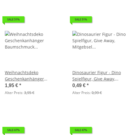
SALE 51%
SALE 51%
Weihnachtsdeko
Dinosaurier Figur - Dino
Geschenkanhänger
Spielfigur, Give Away,
Baumschmuck
Mitgebsel Kindergeburtstag
1,95 €
*
0,49 €
*
Weihnachtsmann (5er Set) -
Alter Preis:
3,95 €
Alter Preis:
0,99 €
Fensterdeko Weihnachten,
Nikolaus Santa Hänger
SALE 67%
SALE 47%