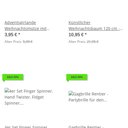
Adventsgirlande
Künstlicher
Weihnachtsmütze mit
Weihnachtsbaum 120 cm -
Zahlen auf
PREMIUM QUALITÄT (220
3,95 €
*
10,95 €
*
Wäscheklammern - als
Zweige) - Tannenbaum
Alter Preis:
5,99 €
Alter Preis:
21,95 €
Adventskalender Klammern
SALE 33%
SALE 34%
4er Set Finger Spinner,
Gagbrille Rentier -