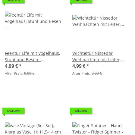
SALE 50%
SALE 50%
Feentür Elfe mit Vogelhaus,
Wichteltür Nissedor
Stuhl und Besen -
Weihnachten mit Leiter,
Wichteltür (Nissedor),
Tannenbaum und Besen -
4,99 €
*
4,99 €
*
Elfentür, Fee, Gartendeko,
Elfentür, Feentür
Alter Preis:
9,99 €
Alter Preis:
9,99 €
Gartenbaumdekoration
SALE 34%
SALE 75%