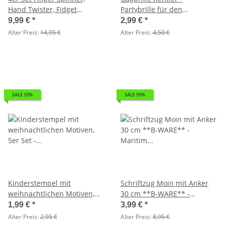
Hand Twister, Fidget
Partybrille für den
Spinner, Hand Spinner -
Weihnachtsmarkt /
9,99 €
*
2,99 €
*
hochwertiges Kugellager
Weihnachtsfeier etc.
Alter Preis:
14,95 €
Alter Preis:
4,50 €
SALE 33%
SALE 55%
Kinderstempel mit
Schriftzug Moin mit Anker
weihnachtlichen Motiven,
30 cm **B-WARE** -
5er Set - Motiv Stempel
Maritim Deko, Möwe,
1,99 €
*
3,99 €
*
Weihnachten (z.B. zum
Leuchtturm, Holz Schild,
Alter Preis:
2,95 €
Alter Preis:
8,95 €