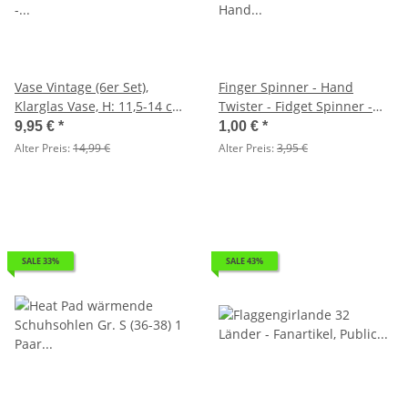
Vase Vintage (6er Set),
Finger Spinner - Hand
Klarglas Vase, H: 11,5-14 cm
Twister - Fidget Spinner -
- Vasen aus Glas zur
Hand Spinner -
9,95 €
*
1,00 €
*
Tischdekoration, Hochzeit
hochwertiges Kugellager
Alter Preis:
14,99 €
Alter Preis:
3,95 €
Taufe Deko
SALE 33%
SALE 43%