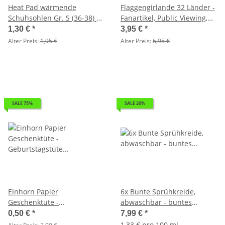
Heat Pad wärmende
Flaggengirlande 32 Länder -
Schuhsohlen Gr. S (36-38) 1
Fanartikel, Public Viewing,
Paar Fußwärmer
Girlande
1,30 €
*
3,95 €
*
Einlegesohlen für warme
Alter Preis:
1,95 €
Alter Preis:
6,95 €
Füße
SALE 75%
SALE 20%
Einhorn Papier
6x Bunte Sprühkreide,
Geschenktüte -
abwaschbar - buntes
Geburtstagstüte
Markierungsspray,
0,50 €
*
7,99 €
*
Geschenktüte
Kreidespray, Graffiti Farbe
1,33 € pro 100 ml