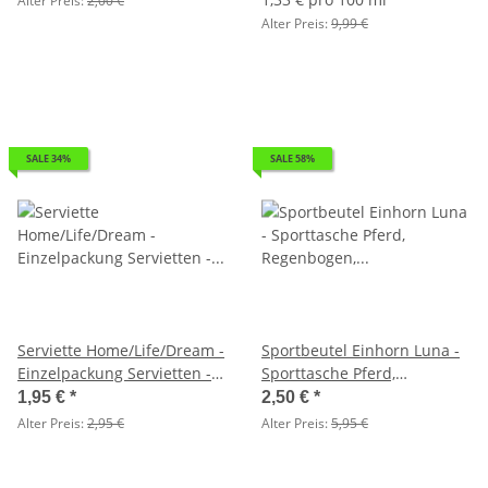
Alter Preis:
2,00 €
Geschenktasche
Alter Preis:
9,99 €
SALE 34%
SALE 58%
Serviette Home/Life/Dream -
Sportbeutel Einhorn Luna -
Einzelpackung Servietten -
Sporttasche Pferd,
Motiv zufällig
Regenbogen, Turnbeutel
1,95 €
*
2,50 €
*
Alter Preis:
2,95 €
Alter Preis:
5,95 €