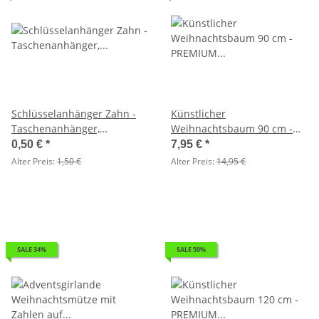
Schlüsselanhänger Zahn -
Künstlicher
Taschenanhänger,
Weihnachtsbaum 90 cm -
Anhänger, Figur
PREMIUM QUALITÄT (100
0,50 €
*
7,95 €
*
Tips) - Tannenbaum
Alter Preis:
1,50 €
Alter Preis:
14,95 €
SALE 34%
SALE 50%