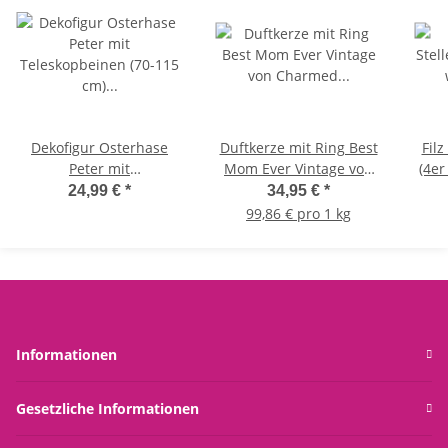
Dekofigur Osterhase
Duftkerze mit Ring Best
Fil
Peter mit
Mom Ever Vintage von
(4er
Teleskopbeinen (70-115
Charmed Aroma, Kerze
or
24,99 €
*
34,95 €
*
cm) - Osterdeko, Hase
mit Schmuck Beste
99,86 € pro 1 kg
Ostern, Dekoration
Mutter
F
Frühling
Ti
Frü
B
Informationen
Gesetzliche Informationen