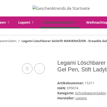
een
Legami
Präsent Kategorien
Weihnachts
bwarenladen
Legami Löschbarer Gelstift MARIENKÄFER - Erasable Gel 
Legami Löschbarer
Gel Pen, Stift Lady
Artikelnummer:
15311
HAN:
EP0074
Kategorie:
Schreibwarenladen
Hersteller:
Legami