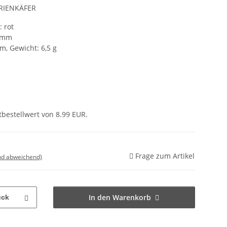
ARIENKÄFER
: rot
7 mm
cm, Gewicht: 6,5 g
bestellwert von 8.99 EUR.
Frage zum Artikel
nd abweichend)
In den Warenkorb
ück