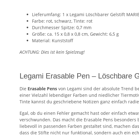
Lieferumfang: 1 x Legami Löschbarer Gelstift MAR
Farbe: rot, schwarz, Tinte: rot
Durchmesser Spitze: 0,7 mm
Größe: ca. 15 x 0,8 x 0,8 cm, Gewicht: 6,5 g
Material: Kunststoff
ACHTUNG: Dies ist kein Spielzeug!
Legami Erasable Pen – Löschbare Gel
Die
Erasable Pens
von Legami sind der absolute Trend bei
einer Vielzahl lebendiger Farben und niedlicher Tiermoti
Tinte kannst du geschriebene Notizen ganz einfach radi
Egal, ob du einen Fehler gemacht hast oder einfach etwa
verschwunden. Das macht die Erasable Pens besonders bei
liebevoll in passenden Farben gestaltet sind, machen da
dass die Stifte nicht nur funktional, sondern auch ein ec