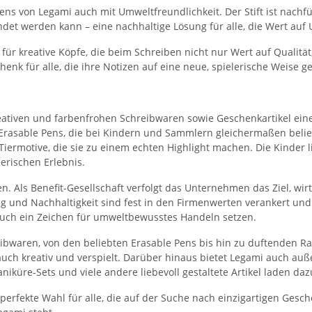
s von Legami auch mit Umweltfreundlichkeit. Der Stift ist nachfüll
det werden kann – eine nachhaltige Lösung für alle, die Wert auf
r für kreative Köpfe, die beim Schreiben nicht nur Wert auf Quali
henk für alle, die ihre Notizen auf eine neue, spielerische Weise g
e kreativen und farbenfrohen Schreibwaren sowie Geschenkartikel 
Erasable Pens, die bei Kindern und Sammlern gleichermaßen beliebt
Tiermotive, die sie zu einem echten Highlight machen. Die Kinder l
erischen Erlebnis.
 Als Benefit-Gesellschaft verfolgt das Unternehmen das Ziel, wirts
g und Nachhaltigkeit sind fest in den Firmenwerten verankert un
auch ein Zeichen für umweltbewusstes Handeln setzen.
eibwaren, von den beliebten Erasable Pens bis hin zu duftenden 
n auch kreativ und verspielt. Darüber hinaus bietet Legami auch a
iküre-Sets und viele andere liebevoll gestaltete Artikel laden daz
perfekte Wahl für alle, die auf der Suche nach einzigartigen Gesc