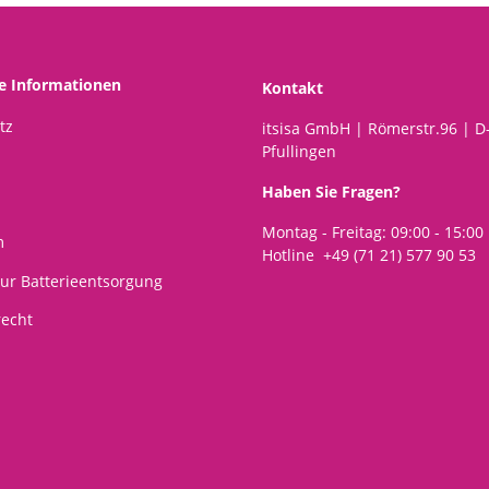
 und flauschig,
Gelschreib
ssel Anhänger,
hlüsselbund
he Informationen
Kontakt
tz
itsisa GmbH | Römerstr.96 | D
Pfullingen
Haben Sie Fragen?
Montag - Freitag: 09:00 - 15:00
m
Hotline +49 (71 21) 577 90 53
ur Batterieentsorgung
recht