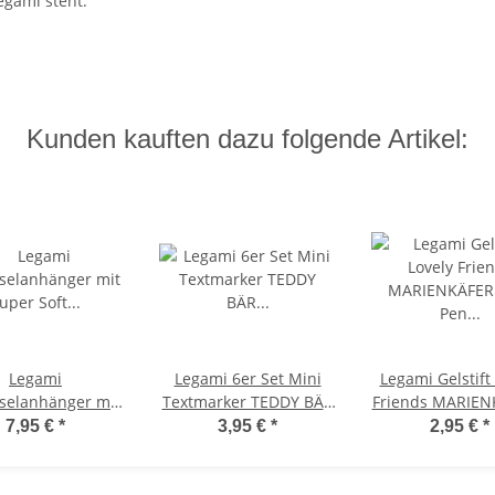
egami steht.
Kunden kauften dazu folgende Artikel:
Legami
Legami 6er Set Mini
Legami Gelstift
selanhänger mit
Textmarker TEDDY BÄR
Friends MARIEN
 Soft Plüschtier
"Teddy's Style" -
Gel Pen mi
7,95 €
*
3,95 €
*
2,95 €
*
TZE Kitty mit
Pastellfarben, Textliner,
abnehmbarer 
lchflasche -
Marker
Deko, Stift La
cheltier super
Schreibstif