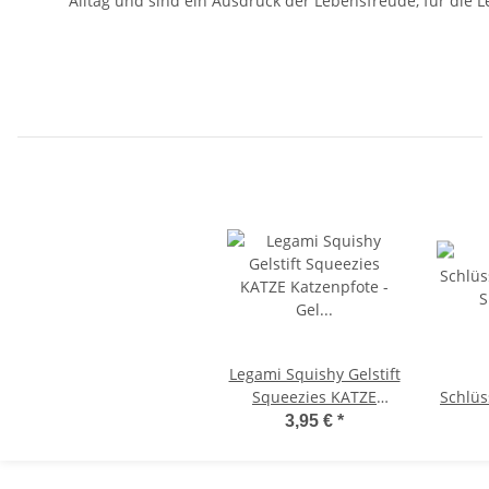
Alltag und sind ein Ausdruck der Lebensfreude, für die L
Legami Squishy Gelstift
Squeezies KATZE
Schlüs
Katzenpfote - Gel Pen
Super
3,95 €
*
zum Drücken &
KA
Quetschen - Stift,
Mi
Schreibstift,
Kus