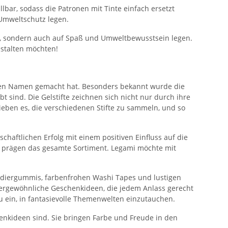
bar, sodass die Patronen mit Tinte einfach ersetzt
 Umweltschutz legen.
tät, sondern auch auf Spaß und Umweltbewusstsein legen.
estalten möchten!
einen Namen gemacht hat. Besonders bekannt wurde die
 sind. Die Gelstifte zeichnen sich nicht nur durch ihre
ieben es, die verschiedenen Stifte zu sammeln, und so
chaftlichen Erfolg mit einem positiven Einfluss auf die
d prägen das gesamte Sortiment. Legami möchte mit
Radiergummis, farbenfrohen Washi Tapes und lustigen
ußergewöhnliche Geschenkideen, die jedem Anlass gerecht
u ein, in fantasievolle Themenwelten einzutauchen.
henkideen sind. Sie bringen Farbe und Freude in den