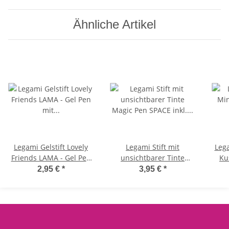
Ähnliche Artikel
Legami Gelstift Lovely
Legami Stift mit
Lega
Friends LAMA - Gel Pen
unsichtbarer Tinte
Ku
mit abnehmbarer Tier
Magic Pen SPACE inkl.
M
2,95 €
*
3,95 €
*
Deko, Stift , Schreibstift,
UV-Licht - Geheimstift
fr
Gelschreiber
Weltraum, Rakete,
Zauberstift, Stift,
flau
Schreibstift