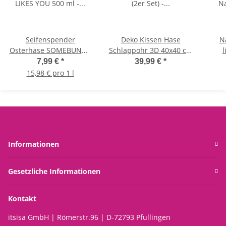
Seifenspender
Deko Kissen Hase
N
Osterhase SOMEBUNNY
Schlappohr 3D 40x40 cm
l
LIKES YOU 500 ml -
(2er Set) - Sofakissen,
N
7,99 €
*
39,99 €
*
Flüssigseife im
Dekokissen, Zierkissen,
15,98 € pro 1 l
Pumpspender, Seife
Ostern, Frühling
Ostern Hase Bunny,
Handseife Frühling,
Ostergeschenk
Informationen
Gesetzliche Informationen
Kontakt
itsisa GmbH | Römerstr.96 | D-72793 Pfullingen