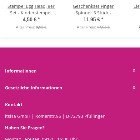
Stempel Egg Head, 8er
Geschenkset Finger
Eie
Set - Kinderstempel,
Spinner 6 Stück -
Ostergeschenk, Ei,
Kindergeburtstag,
4,50 €
*
11,95 €
*
Ostern, Give Away,
Mitgebsel,
Alter Preis:
9,95 €
Alter Preis:
17,95 €
Mitgebsel
Gastgeschenk, Give
F
Kindergeburtstag
Away
Informationen
Gesetzliche Informationen
Kontakt
itsisa GmbH | Römerstr.96 | D-72793 Pfullingen
Haben Sie Fragen?
Montag - Freitag: 09:00 - 15:00 Uhr