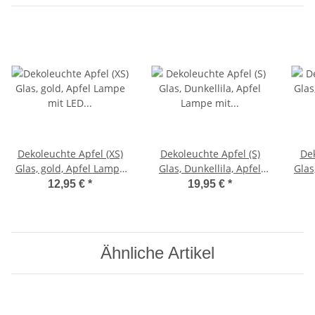
Dekoleuchte Apfel (XS)
Dekoleuchte Apfel (S)
Dek
Glas, gold, Apfel Lampe
Glas, Dunkellila, Apfel
Glas
mit LED Lichterkette,
Lampe mit LED
mi
12,95 €
*
19,95 €
*
Dekolampe,
Lichterkette, Dekolampe,
Tischleuchte,
Tischleuchte,
Apfellampe
Apfellampe
Ähnliche Artikel