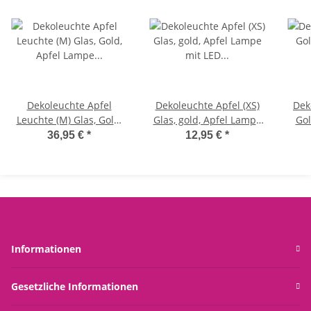
Dekoleuchte Apfel
Dekoleuchte Apfel (XS)
Dek
Leuchte (M) Glas, Gold,
Glas, gold, Apfel Lampe
Gol
Apfel Lampe mit LED
mit LED Lichterkette,
36,95 €
*
12,95 €
*
Lichterkette, Dekolampe,
Dekolampe,
Tischleuchte,
Tischleuchte,
Tisc
Apfellampe
Apfellampe
Informationen
Gesetzliche Informationen