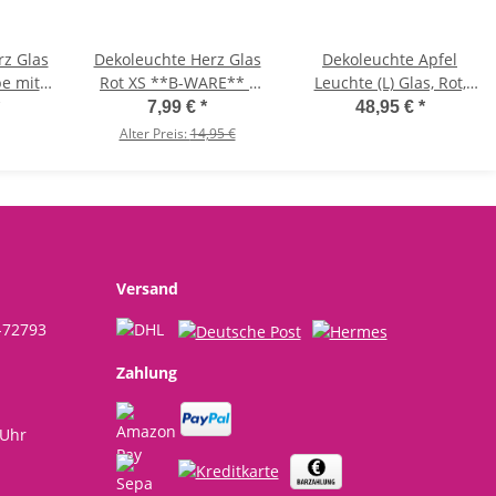
rz Glas
Dekoleuchte Herz Glas
Dekoleuchte Apfel
e mit
Rot XS **B-WARE** -
Leuchte (L) Glas, Rot,
tte,
Herz Lampe mit LED
Apfel Lampe mit LED
7,99 €
*
48,95 €
*
,
Lichterkette,
Lichterkette,
Alter Preis:
14,95 €
e,
Dekolampe,
Dekolampe,
e
Tischleuchte,
Tischleuchte,
Herzlampe
Apfellampe
Versand
-72793
Zahlung
 Uhr