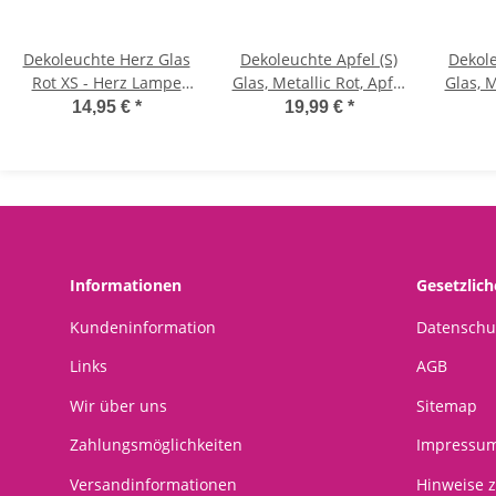
Dekoleuchte Herz Glas
Dekoleuchte Apfel (S)
Dekole
Rot XS - Herz Lampe
Glas, Metallic Rot, Apfel
Glas, M
mit LED Lichterkette,
Lampe mit 20 LED -
Lamp
14,95 €
*
19,99 €
*
Dekolampe,
Lichterkette,
L
Tischleuchte,
Dekolampe,
Herzlampe
Tischleuchte,
T
Apfellampe
Informationen
Gesetzlic
Kundeninformation
Datenschu
Links
AGB
Wir über uns
Sitemap
Zahlungsmöglichkeiten
Impressu
Versandinformationen
Hinweise z