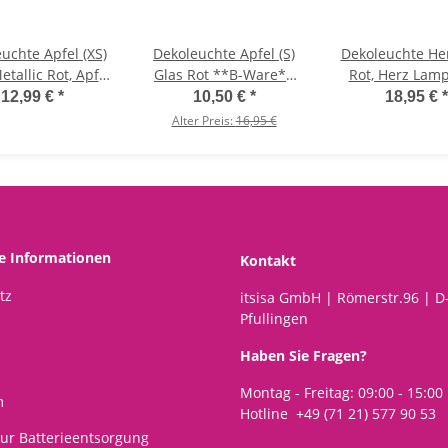
uchte Apfel (XS)
Dekoleuchte Apfel (S)
Dekoleuchte He
etallic Rot, Apfel
Glas Rot **B-Ware**
Rot, Herz Lamp
e mit 10 LED -
Apfel Lampe mit LED
LED Lichterke
12,99 €
*
10,50 €
*
18,95 €
*
ichterkette,
Lichterkette,
Dekolampe
Alter Preis:
16,95 €
Dekolampe,
Dekolampe,
Tischleucht
ischleuchte,
Tischleuchte,
Herzlamp
Apfellampe
Apfellampe
he Informationen
Kontakt
tz
itsisa GmbH | Römerstr.96 | D
Pfullingen
Haben Sie Fragen?
Montag - Freitag: 09:00 - 15:00
m
Hotline +49 (71 21) 577 90 53
ur Batterieentsorgung