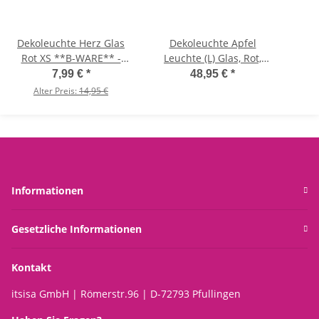
Dekoleuchte Herz Glas
Dekoleuchte Apfel
Rot XS **B-WARE** -
Leuchte (L) Glas, Rot,
Herz Lampe mit LED
Apfel Lampe mit LED
7,99 €
*
48,95 €
*
Lichterkette, Dekolampe,
Lichterkette, Dekolampe,
Sta
Alter Preis:
14,95 €
Tischleuchte, Herzlampe
Tischleuchte,
Gla
Apfellampe
T
Wei
Informationen
Gesetzliche Informationen
Kontakt
itsisa GmbH | Römerstr.96 | D-72793 Pfullingen