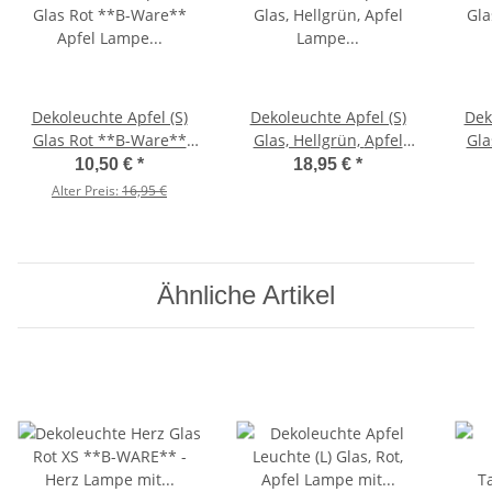
Dekoleuchte Apfel (S)
Dekoleuchte Apfel (S)
Dek
Glas Rot **B-Ware**
Glas, Hellgrün, Apfel
Gla
Apfel Lampe mit LED
Lampe mit LED
mi
10,50 €
*
18,95 €
*
Lichterkette, Dekolampe,
Lichterkette, Dekolampe,
Alter Preis:
16,95 €
Tischleuchte,
Tischleuchte,
Apfellampe
Apfellampe
Ähnliche Artikel