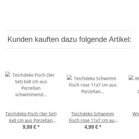
Kunden kauften dazu folgende Artikel:
Teichdeko Fisch (3er Set)
Teichdeko Schwimm
Wi
6x8 cm aus Porzellan
Fisch rose 11x7 cm aus
schwimmend für
Porzellan schwimmend
9,99 €
*
4,99 €
*
Schwimmschale, als
für Schwimmschale, als
G