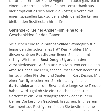
Natürlich sieht der Kleine Angler Finn auch ganz toll in
einem Bücherregal oder auf einer Fensterbank aus,
hier empfiehlt es sich aber, die Rostfigur vorab mit
einem speziellen Lack zu behandeln damit Sie keinen
bleibenden Rostflecken hinterlässt.
Gartendeko Kleiner Angler Finn: eine tolle
Geschenkidee für den Garten
Sie suchen eine tolle
Geschenkidee
? Womöglich für
Jemanden der schon alles hat? Kein Problem! Mit
diesen schönen
Rostfiguren
liegen Sie bestimmt
richtig! Wir führen
Rost Design Figuren
in den
verschiedensten Größen und Motiven. Von der kleinen
Ameise über süße Feen, schöne Rost Gartenstecker bis
hin zu großen Pferden und Säulen im Rost Design. Mit
einer Rostfigur schenken Sie eine ausgefallene
Gartendeko
an der der Beschenkte lange seine Freude
haben wird. Egal ob Sie eine Geschenkidee zum
Gartenfest, ein Geburtstagsgeschenk oder nur ein
kleines Dankeschön Geschenk brauchen. In unserem
Sortiment aus Rostfiguren finden Sie bestimmt eine