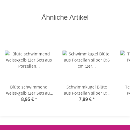
Teich Deko, Deko für
Teich Deko, Deko für
Met
Vogeltränke etc. - Fische,
Vogeltränke etc. - Fische,
Schwimmtiere
Schwimmtiere
Ähnliche Artikel
Blüte schwimmend
Schwimmkugel Blüte
Te
weiss-gelb (2er Set) aus
aus Porzellan silber D:6
P
Porzellan als Teich Deko
cm (2er Set) - Teichdeko,
8,95 €
*
7,99 €
*
- Schwimmblüte,
Kugel schwimmend,
Sch
Seerose, Teichdeko,
Schwimmschale,
Schwimmkerzen,
Gartenteich, Garten
V
Gartendeko
Deko