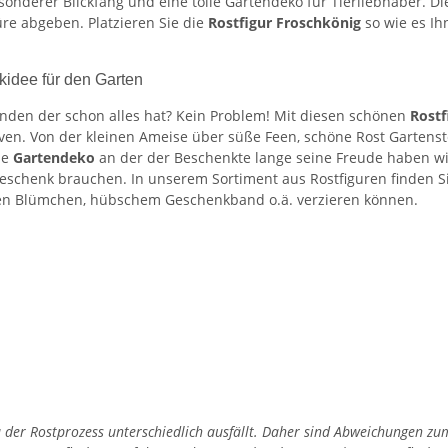
esonderer Blickfang und eine tolle Gartendeko für Tierliebhaber. 
re abgeben. Platzieren Sie die
Rostfigur Froschkönig
so wie es Ih
kidee für den Garten
nden der schon alles hat? Kein Problem! Mit diesen schönen
Rostf
en. Von der kleinen Ameise über süße Feen, schöne Rost Gartenst
ne
Gartendeko
an der der Beschenkte lange seine Freude haben wir
eschenk brauchen. In unserem Sortiment aus Rostfiguren finden 
nen Blümchen, hübschem Geschenkband o.ä. verzieren können.
 da der Rostprozess unterschiedlich ausfällt. Daher sind Abweichungen 