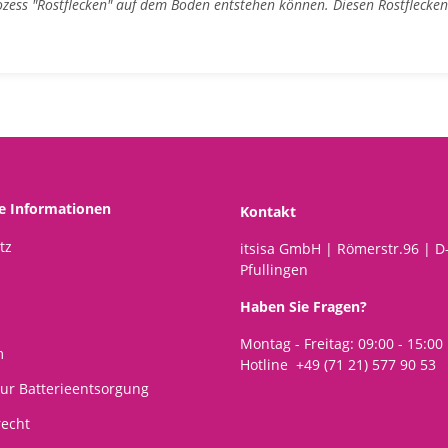
rozess "Rostflecken" auf dem Boden entstehen können. Diesen Rostfleck
he Informationen
Kontakt
tz
itsisa GmbH | Römerstr.96 | D
Pfullingen
Haben Sie Fragen?
Montag - Freitag: 09:00 - 15:00
m
Hotline +49 (71 21) 577 90 53
ur Batterieentsorgung
recht