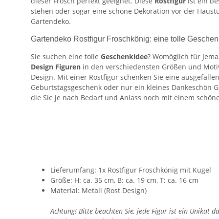
dieser Frosch perfekt geeignet. Diese
Rostfigur
ist ein b
stehen oder sogar eine schöne Dekoration vor der Haustü
Gartendeko.
Gartendeko Rostfigur Froschkönig: eine tolle Geschen
Sie suchen eine tolle
Geschenkidee
? Womöglich für Jema
Design Figuren
in den verschiedensten Größen und Motiv
Design. Mit einer Rostfigur schenken Sie eine ausgefalle
Geburtstagsgeschenk oder nur ein kleines Dankeschön G
die Sie je nach Bedarf und Anlass noch mit einem schö
Lieferumfang: 1x Rostfigur Froschkönig mit Kugel
Größe: H: ca. 35 cm, B: ca. 19 cm, T: ca. 16 cm
Material: Metall (Rost Design)
Achtung! Bitte beachten Sie, jede Figur ist ein Unikat