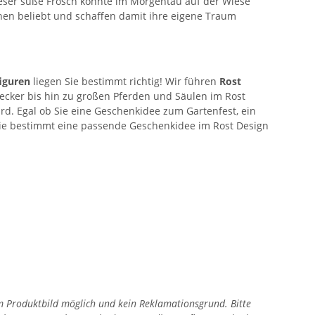
Dieser süße Frosch könnte im Morgentau auf der Wiese
nen beliebt und schaffen damit ihre eigene Traum
iguren
liegen Sie bestimmt richtig! Wir führen
Rost
ecker bis hin zu großen Pferden und Säulen im Rost
d. Egal ob Sie eine Geschenkidee zum Gartenfest, ein
Sie bestimmt eine passende Geschenkidee im Rost Design
zum Produktbild möglich und kein Reklamationsgrund. Bitte