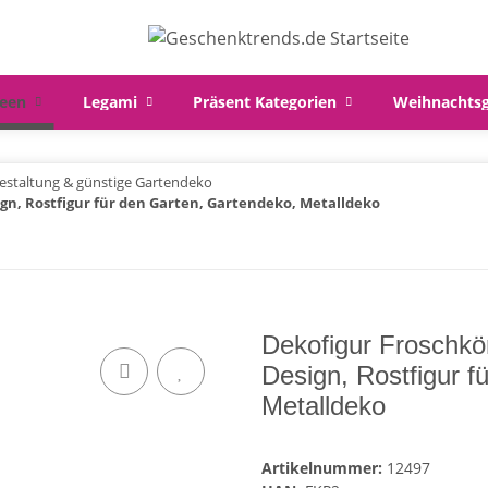
een
Legami
Präsent Kategorien
Weihnachts
estaltung & günstige Gartendeko
ign, Rostfigur für den Garten, Gartendeko, Metalldeko
Dekofigur Froschkön
Design, Rostfigur f
Metalldeko
Artikelnummer:
12497