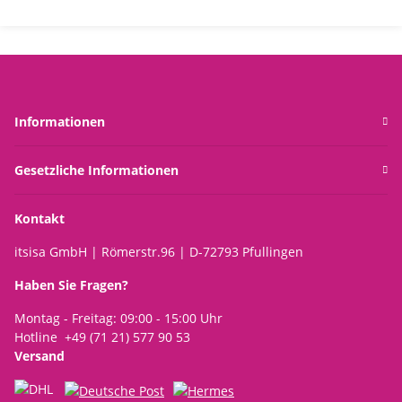
Garten, Gartendeko
Osterhase für den
9x1
Garten, Frühlingsdeko,
Gartendeko, Rostfigur
Auf
Pfl
Informationen
Gesetzliche Informationen
Kontakt
itsisa GmbH | Römerstr.96 | D-72793 Pfullingen
Haben Sie Fragen?
Montag - Freitag: 09:00 - 15:00 Uhr
Hotline +49 (71 21) 577 90 53
Versand