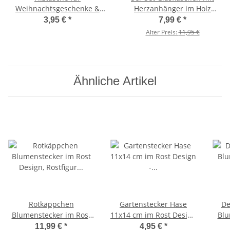
Weihnachtsgeschenke &
Herzanhänger im Holz
Geldgeschenke zu
Tablett - Vase,
3,95 €
*
7,99 €
*
Weihnachten,
Tischdekoration, kleine
Alter Preis:
11,95 €
Geschenktasche
Glasvasen
Ähnliche Artikel
Rotkäppchen
Gartenstecker Hase
De
Blumenstecker im Rost
11x14 cm im Rost Design
Blu
Design, Rostfigur für den
- Blumenstecker
Rau
11,99 €
*
4,95 €
*