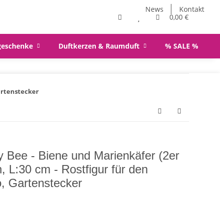
News
Kontakt
0,00 €
geschenke
Duftkerzen & Raumduft
% SALE %
artenstecker
 Bee - Biene und Marienkäfer (2er
, L:30 cm - Rostfigur für den
, Gartenstecker