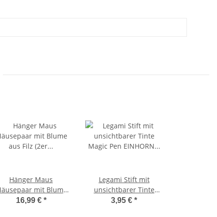
Hänger Maus
Legami Stift mit
äusepaar mit Blume
unsichtbarer Tinte
us Filz (2er Set) H:13
Magic Pen EINHORN
16,99 €
*
3,95 €
*
cm - Osterdeko,
inkl. UV-Licht -