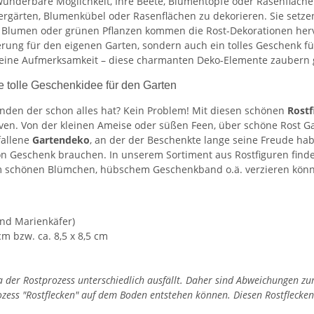
e wunderbare Möglichkeit, Ihre Beete, Blumentöpfe oder Rasenfläch
ergärten, Blumenkübel oder Rasenflächen zu dekorieren. Sie setz
 Blumen oder grünen Pflanzen kommen die Rost-Dekorationen her
erung für den eigenen Garten, sondern auch ein tolles Geschenk f
leine Aufmerksamkeit – diese charmanten Deko-Elemente zaubern ga
e tolle Geschenkidee für den Garten
nden der schon alles hat? Kein Problem! Mit diesen schönen
Rostf
en. Von der kleinen Ameise oder süßen Feen, über schöne Rost Ga
fallene
Gartendeko
, an der der Beschenkte lange seine Freude hab
ön Geschenk brauchen. In unserem Sortiment aus Rostfiguren find
nem schönen Blümchen, hübschem Geschenkband o.ä. verzieren kön
und Marienkäfer)
 cm bzw. ca. 8,5 x 8,5 cm
, da der Rostprozess unterschiedlich ausfällt. Daher sind Abweichungen 
rozess "Rostflecken" auf dem Boden entstehen können. Diesen Rostfleck