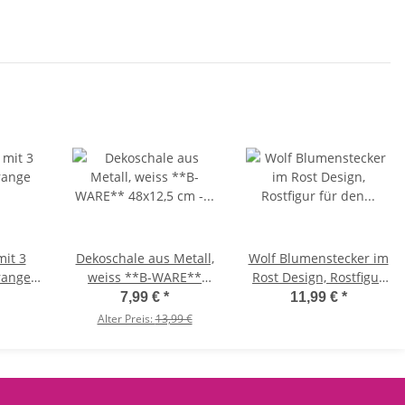
Geschenkanhänger
Geheimstift,
stern, Frühlingsdeko,
Zauberstift, Stift,
Osterhase
Schreibstift
it 3
Dekoschale aus Metall,
Wolf Blumenstecker im
range
weiss **B-WARE**
Rost Design, Rostfigur
h, aber
48x12,5 cm - Zinkschale
für den Garten,
7,99 €
*
11,99 €
*
-
als Mini Teich Balkon,
Gartendeko
Alter Preis:
13,99 €
el,
Deko Schale Garten,
uß,
Blumenschale
ling,
en,