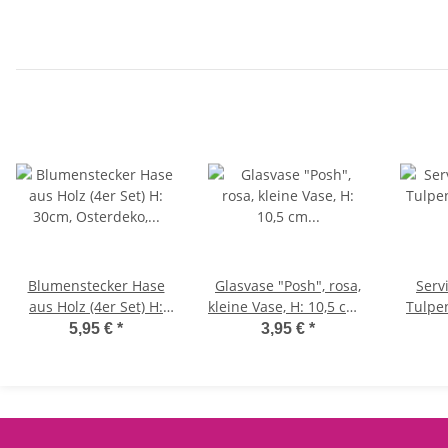
Taschenheizkissen
Schulanfang, Zeichn
Schule
Blumenstecker Hase
Glasvase "Posh", rosa,
Serv
aus Holz (4er Set) H:
kleine Vase, H: 10,5 cm -
Tulpe
30cm, Osterdeko,
kleine Vasen,
Pac
5,95 €
*
3,95 €
*
Frühlingsdeko,
Blumenvase,
Pap
Osterhase für den
Tischdekoration, Deko
Tulp
Garten, Ostern
Hochzeit
Frühlin