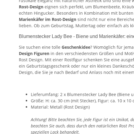
rustikale Eleganz mit natürlicher Ästhetik und sind ein
Rost-Design
eignen sich perfekt, um Blumenbeete, Kräut
echten Hingucker. Besonders in Kombination mit bunten
Marienkäfer im Rost-Design
sind nicht nur eine Bereich
lieben. Ob zum Geburtstag, Muttertag oder einfach als k
Blumenstecker Lady Bee - Biene und Marienkäfer: ein
Sie suchen eine tolle
Geschenkidee
? Womöglich für jema
Design Figuren
in den verschiedensten Größen und Motiv
Rost Design. Mit einer Rostfigur schenken Sie eine ausge
ein Geburtstagsgeschenk oder nur ein kleines Dankesch
Design, die Sie je nach Bedarf und Anlass noch mit ei
Lieferumfang: 2 x Blumenstecker Lady Bee (Biene 
Größe: H: ca. 30 cm (mit Stecker), Figur: ca. 10 x 10
Material: Metall (Rost Design)
Achtung! Bitte beachten Sie, jede Figur ist ein Unikat
beachten Sie auch, dass durch den natürlichen Rost P
speziellen Lack behandelt.