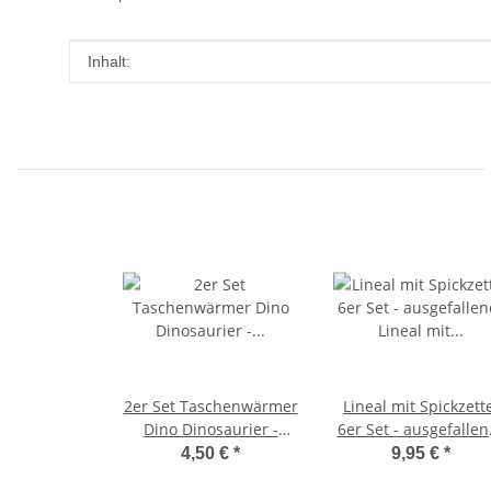
Produkteigenschaft
Wert
Inhalt:
2er Set Taschenwärmer
Lineal mit Spickzett
Dino Dinosaurier -
6er Set - ausgefallen
Wichtelgeschenk -
Lineal mit Spickzette
4,50 €
*
9,95 €
*
Handwärmer -
Lineale zum