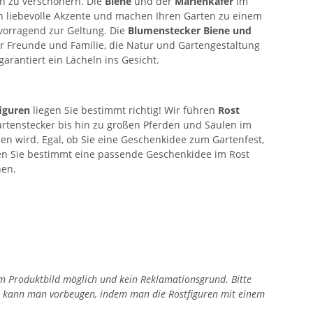
en zu verschönern. Die
Biene
und der
Marienkäfer
im
en liebevolle Akzente und machen Ihren Garten zu einem
vorragend zur Geltung. Die
Blumenstecker Biene und
ür Freunde und Familie, die Natur und Gartengestaltung
rantiert ein Lächeln ins Gesicht.
iguren
liegen Sie bestimmt richtig! Wir führen
Rost
rtenstecker bis hin zu großen Pferden und Säulen im
en wird. Egal, ob Sie eine Geschenkidee zum Gartenfest,
en Sie bestimmt eine passende Geschenkidee im Rost
nen.
zum Produktbild möglich und kein Reklamationsgrund. Bitte
en kann man vorbeugen, indem man die Rostfiguren mit einem