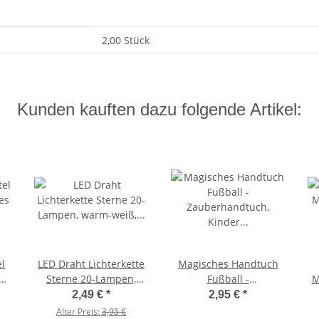
2,00 Stück
Kunden kauften dazu folgende Artikel:
el
LED Draht Lichterkette
Magisches Handtuch
es
Sterne 20-Lampen,
Fußball -
M
l,
warm-weiß,
Zauberhandtuch,
a
2,49 €
*
2,95 €
*
Drahtlichterkette,
Kinder Waschlappen,
Alter Preis:
3,95 €