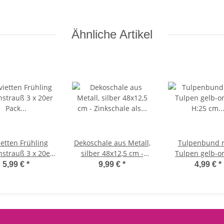
en
batteriebetrieben
Kindergeschenk,
Mitgebsel etc
O
Ähnliche Artikel
ietten Frühling
Dekoschale aus Metall,
Tulpenbund m
nstrauß 3 x 20er
silber 48x12,5 cm -
Tulpen gelb-o
k (33x33 cm) -
Zinkschale als Mini
H:25 cm künstlic
5,99 €
*
9,99 €
*
4,99 €
*
ierservietten
Teich Balkon, Deko
wie echt 
en, Tischdeko
Schale Garten,
Tulpenbünd
g, Osterserviette
Blumenschale
Tulpenstra
Blumen
Tischdeko Früh
Ostern Blum