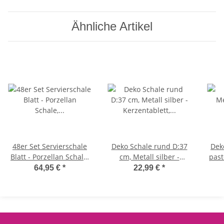
Ähnliche Artikel
48er Set Servierschale
Deko Schale rund D:37
Dek
Blatt - Porzellan Schale,
cm, Metall silber -
past
Dipschale,
Kerzentablett,
64,95 €
*
22,99 €
*
Saucenschale, Olive, Dip
Dekotablett, Dekoschale
Zi
Wohnzimmerdeko, Deko
T
Weihnachten, Advent