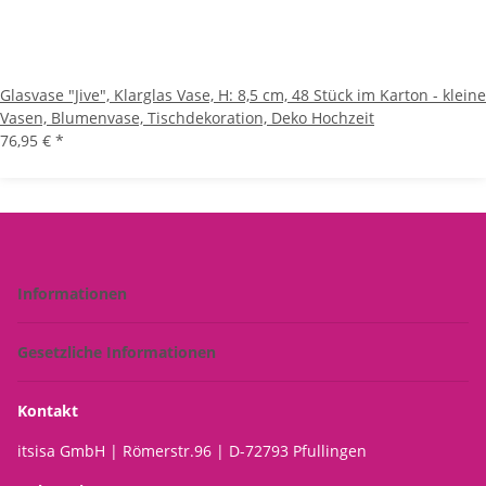
Glasvase "Jive", Klarglas Vase, H: 8,5 cm, 48 Stück im Karton - kleine
Vasen, Blumenvase, Tischdekoration, Deko Hochzeit
76,95 €
*
Informationen
Gesetzliche Informationen
Kontakt
itsisa GmbH | Römerstr.96 | D-72793 Pfullingen