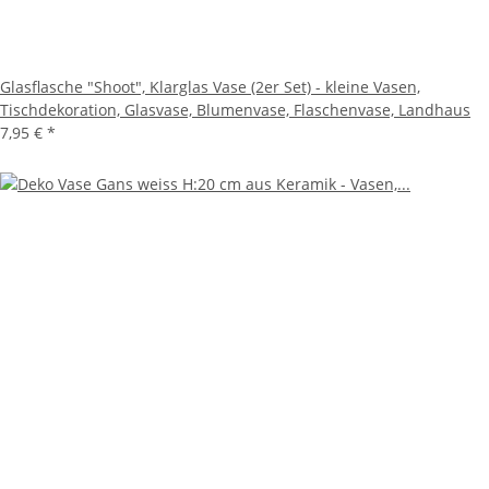
Glasflasche "Shoot", Klarglas Vase (2er Set) - kleine Vasen,
Tischdekoration, Glasvase, Blumenvase, Flaschenvase, Landhaus
7,95 €
*