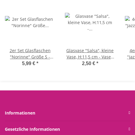
2er Set Glasflaschen
Glasvase "Salsa", kleine
4e
"Norinne" Größe S -
Vase, H:11,5 cm - Vasen
"Jaz
kleine Vase,
zur Tischdekoration,
5,99 €
*
2,50 €
*
Tischdekoration,
Deko Geburtstag,
Glasvasen, Landhaus
Hochzeit
Gl
Informationen
Gesetzliche Informationen