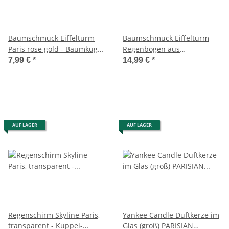
Baumschmuck Eiffelturm
Baumschmuck Eiffelturm
Paris rose gold - Baumkugel,
Regenbogen aus
Weihnachtsdeko,
Strasssteinen - Paris -
7,99 €
*
14,99 €
*
Christbaumkugel
Baumkugel,
Weihnachtsdeko Frankreich,
Christbaumkugel,
Weihnachten
AUF LAGER
AUF LAGER
Regenschirm Skyline Paris,
Yankee Candle Duftkerze im
transparent - Kuppel-
Glas (groß) PARISIAN