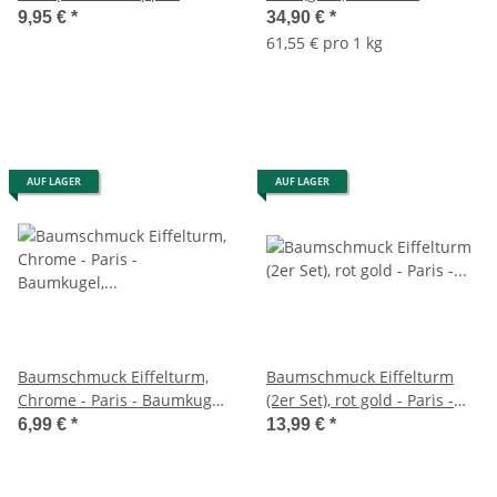
Regenschirm mit
HOLIDAY BRUNCH -
9,95 €
*
34,90 €
*
Automatiköffnung, Schirm
Signature Kerze mit
61,55 € pro 1 kg
Frankreich
Brenndauer bis zu 90
Stunden
AUF LAGER
AUF LAGER
Baumschmuck Eiffelturm,
Baumschmuck Eiffelturm
Chrome - Paris - Baumkugel,
(2er Set), rot gold - Paris -
Weihnachtsdeko,
Baumkugel,
6,99 €
*
13,99 €
*
Christbaumkugel
Weihnachtsdeko,
Christbaumkugel;
Weihnachten