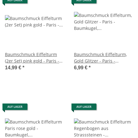
AUF LAGER
AUF LAGER
Baumschmuck Eiffelturm
Baumschmuck Eiffelturm,
(2er Set) pink gold - Paris -
Gold Glitzer - Paris -
Baumkugel,
Baumkugel,
14,99 €
*
6,99 €
*
Weihnachtsdeko Frankreich,
Weihnachtsdeko,
Christbaumkugel;
Christbaumkugel
Weihnachten
AUF LAGER
AUF LAGER