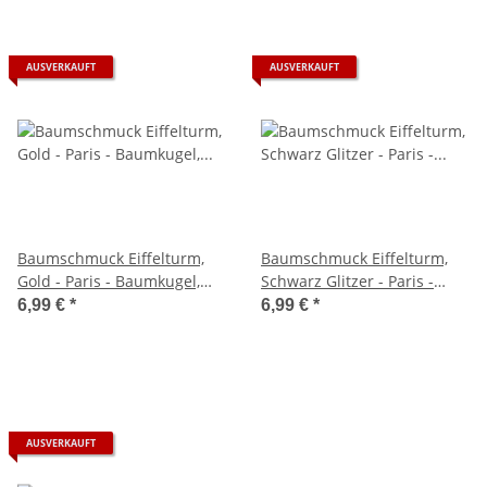
AUSVERKAUFT
AUSVERKAUFT
Baumschmuck Eiffelturm,
Baumschmuck Eiffelturm,
Gold - Paris - Baumkugel,
Schwarz Glitzer - Paris -
Weihnachtsdeko,
Baumkugel,
6,99 €
*
6,99 €
*
Christbaumkugel
Weihnachtsdeko,
Christbaumkugel
AUSVERKAUFT