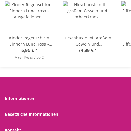
Kinder Regenschirm
Hirschbüste mit großem
Einhorn Luna, rosa -
Geweih und
Eiff
ausgefallener
Lorbeerkranz - Dekofigur
5,95 €
*
74,99 €
*
Stockschirm,
Hirsch, Weihnachtsdeko,
Alter Preis:
7,99 €
Kinderschirm
Winterdeko,
C
Schaufenster Deko
Informationen
Gesetzliche Informationen
Kontakt