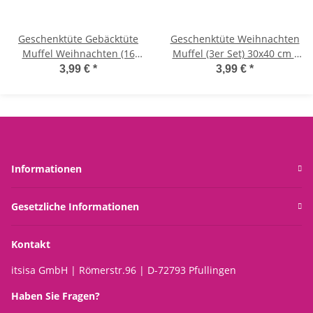
Geschenktüte Gebäcktüte
Geschenktüte Weihnachten
Muffel Weihnachten (16
Muffel (3er Set) 30x40 cm -
Stück) 14x24 cm, 2 Motive -
Weihnachtsgeschenk Tüte,
3,99 €
*
3,99 €
*
Weihnachtsgeschenk Tüte,
Geschenktasche
Geschenktasche
Festtagsmuffel
Informationen
Gesetzliche Informationen
Kontakt
itsisa GmbH | Römerstr.96 | D-72793 Pfullingen
Haben Sie Fragen?