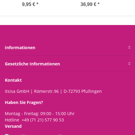
Muschel H: 30cm,
Leuchtturm blau-weiss
Hä
9,95 €
*
36,99 €
*
Maritim im Shabby Look
H:136 cm aus Eisen -
D
- maritime Dekoration,
Deko
Küste, Meer
Niederschlagsmesser
Fer
maritim, Schiff, Küste,
St
maritime Gartendeko
Meer, Metalldeko
Informationen
Gesetzliche Informationen
Kontakt
itsisa GmbH | Römerstr.96 | D-72793 Pfullingen
Haben Sie Fragen?
Montag - Freitag: 09:00 - 15:00 Uhr
Hotline +49 (71 21) 577 90 53
Versand