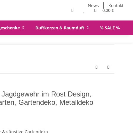
News
Kontakt
0,00 €
geschenke
Duftkerzen & Raumduft
% SALE %
t Jagdgewehr im Rost Design,
arten, Gartendeko, Metalldeko
g & günstige Gartendeko