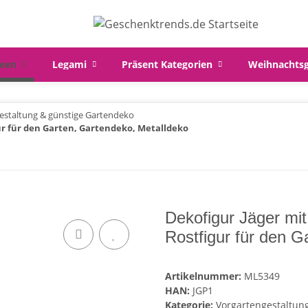
een
Legami
Präsent Kategorien
Weihnachts
estaltung & günstige Gartendeko
ur für den Garten, Gartendeko, Metalldeko
Dekofigur Jäger mi
Rostfigur für den G
Artikelnummer:
ML5349
HAN:
JGP1
Kategorie:
Vorgartengestaltun