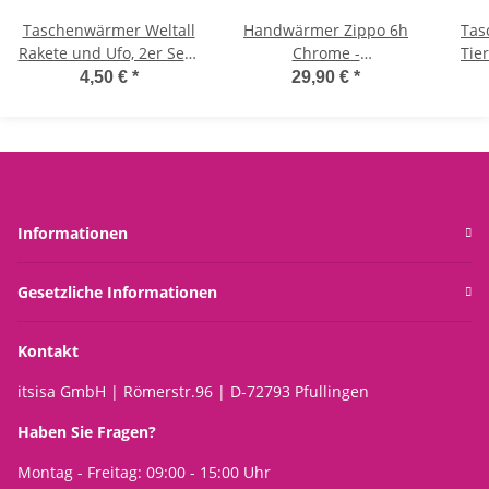
Taschenwärmer Weltall
Handwärmer Zippo 6h
Tas
Rakete und Ufo, 2er Set -
Chrome -
Tiere
Wichtelgeschenk,
Taschenwärmer,
Igel
4,50 €
*
29,90 €
*
Handwärmer Weltraum,
Taschenheizkissen,
W
Taschenheizkissen
Taschenofen Outdoor
T
Informationen
Gesetzliche Informationen
Kontakt
itsisa GmbH | Römerstr.96 | D-72793 Pfullingen
Haben Sie Fragen?
Montag - Freitag: 09:00 - 15:00 Uhr