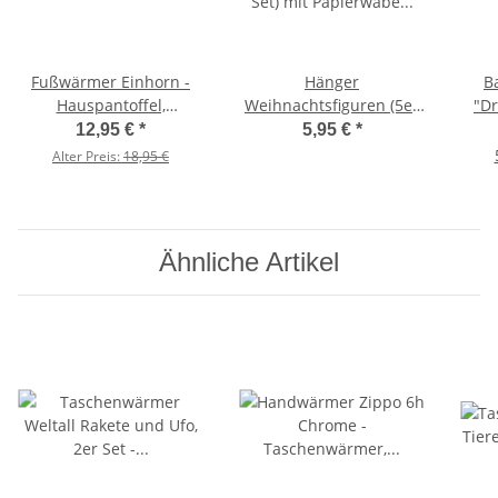
Fußwärmer Einhorn -
Hänger
B
Hauspantoffel,
Weihnachtsfiguren (5er
"Dr
Wärmeschuhe, Fußsack
Set) mit Papierwabe zum
12,95 €
*
5,95 €
*
Auffächern (Rentier, Elf,
Ges
Alter Preis:
18,95 €
Pinguin, Eisbär, Santa) -
Baumschmuck,
W
Weihnachtsbaum
Bad
Anhänger, Deko
Ähnliche Artikel
Weihnachten,
Christbaumkugel