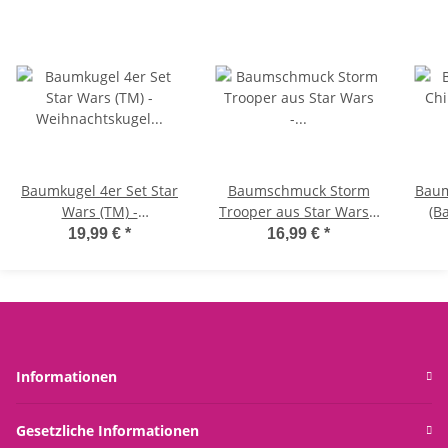
Baumkugel 4er Set Star
Baumschmuck Storm
Baum
Wars (TM) -
Trooper aus Star Wars -
(B
Weihnachtskugel für
Weihnachtskugel für
Wars - Weihnac
19,99 €
*
16,99 €
*
Star Wars Fans -
Star Wars Fans, Hänger,
fü
Weihnachtsdeko
Christbaumschmuck,
Weihnachtsdeko
Ch
Informationen
Gesetzliche Informationen