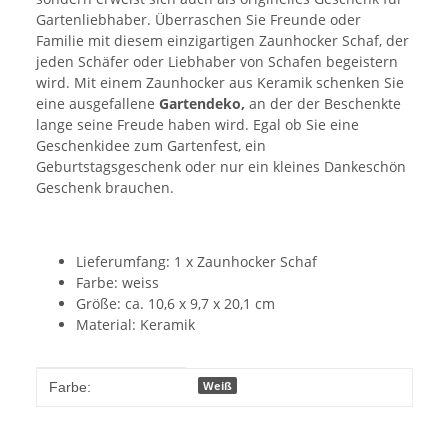
Gartenliebhaber. Überraschen Sie Freunde oder
Familie mit diesem einzigartigen Zaunhocker Schaf, der
jeden Schäfer oder Liebhaber von Schafen begeistern
wird. Mit einem Zaunhocker aus Keramik schenken Sie
eine ausgefallene
Gartendeko,
an der der Beschenkte
lange seine Freude haben wird. Egal ob Sie eine
Geschenkidee zum Gartenfest, ein
Geburtstagsgeschenk oder nur ein kleines Dankeschön
Geschenk brauchen.
Lieferumfang: 1 x Zaunhocker Schaf
Farbe: weiss
Größe: ca. 10,6 x 9,7 x 20,1 cm
Material: Keramik
Produkteigenschaft
Wert
Weiß
Farbe: