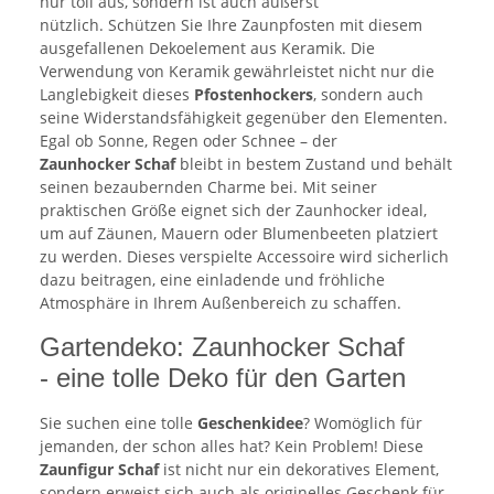
nur toll aus, sondern ist auch äußerst
nützlich. Schützen Sie Ihre Zaunpfosten mit diesem
ausgefallenen Dekoelement aus Keramik. Die
Verwendung von Keramik gewährleistet nicht nur die
Langlebigkeit dieses
Pfostenhockers
, sondern auch
seine Widerstandsfähigkeit gegenüber den Elementen.
Egal ob Sonne, Regen oder Schnee – der
Zaunhocker Schaf
bleibt in bestem Zustand und behält
seinen bezaubernden Charme bei. Mit seiner
praktischen Größe eignet sich der Zaunhocker ideal,
um auf Zäunen, Mauern oder Blumenbeeten platziert
zu werden. Dieses verspielte Accessoire wird sicherlich
dazu beitragen, eine einladende und fröhliche
Atmosphäre in Ihrem Außenbereich zu schaffen.
Gartendeko: Zaunhocker Schaf
- eine tolle Deko für den Garten
Sie suchen eine tolle
Geschenkidee
? Womöglich für
jemanden, der schon alles hat? Kein Problem! Diese
Zaunfigur Schaf
ist nicht nur ein dekoratives Element,
sondern erweist sich auch als originelles Geschenk für