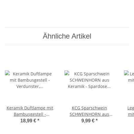
Ähnliche Artikel
Keramik Duftlampe mit
KCG Sparschwein
Le
Bambusgestell -
SCHWEINHORN aus
mit
Verdunster,
Keramik - Spardose
PAN
18,99 €
*
9,99 €
*
Aromalampe für Duftöl
Einhorn, Sparbüchse
und Duftwachs
Mädchen, Geldbüchse
wei