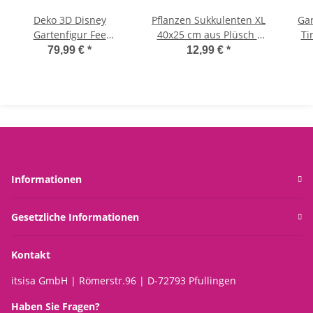
Deko 3D Disney
Pflanzen Sukkulenten XL
Gar
Gartenfigur Fee
40x25 cm aus Plüsch -
Ti
Tinkerbell H:41,5 cm aus
Dekokissen,
Dis
79,99 €
*
12,99 €
*
Kunststoff - Disney Figur
Plüschpflanze,
aus 
aus Peter Pan für den
Kuschelkissen,
Dek
Garten, moderner Deko
Plüschkissen, Dekoration
D
Stil für Disney Fans,
Wohnzimmer, Garten
Gartendekoration,
Statue
Informationen
Gesetzliche Informationen
Kontakt
itsisa GmbH | Römerstr.96 | D-72793 Pfullingen
Haben Sie Fragen?