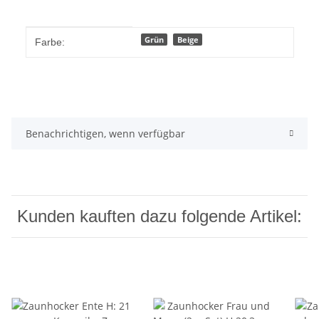
Produkteigenschaft
Wert
Grün
Beige
Farbe:
Benachrichtigen, wenn verfügbar
Kunden kauften dazu folgende Artikel: