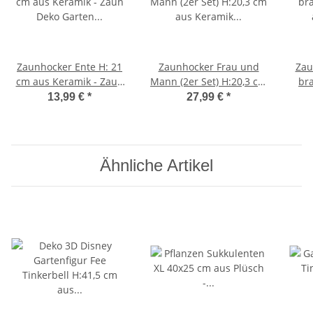
Zaunhocker Ente H: 21
Zaunhocker Frau und
Zau
cm aus Keramik - Zaun
Mann (2er Set) H:20,3 cm
br
Deko Garten Teich,
aus Keramik - Zaun Deko
aus 
13,99 €
*
27,99 €
*
Tierfigur Pfostenhocker,
Garten, Pfostenhocker,
Gar
Zaunfigur, Gartendeko,
Zaunfigur, Gartendeko,
Zaunstecker
Zaunstecker
Zau
Ähnliche Artikel