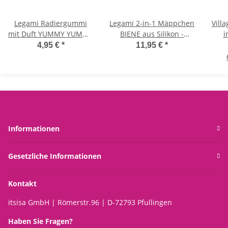
Legami Radiergummi
Legami 2-in-1 Mäppchen
Vill
mit Duft YUMMY YUMMY
BIENE aus Silikon -
i
3er Set Einhorn, Panda,
Kawaii Federmäppchen,
Bum
4,95 €
*
11,95 €
*
Koala - Radierer mit
Tisch Stiftehalter,
Jar 
Aroma, weiches und
Federtasche
sauberes Löschen
Informationen
Gesetzliche Informationen
Kontakt
itsisa GmbH | Römerstr.96 | D-72793 Pfullingen
Haben Sie Fragen?