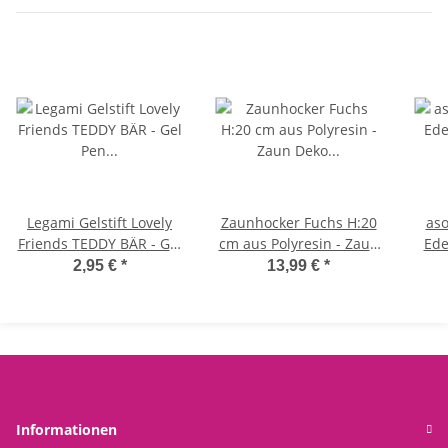
Legami Gelstift Lovely
Zaunhocker Fuchs H:20
aso
Friends TEDDY BÄR - Gel
cm aus Polyresin - Zaun
Ede
Pen mit abnehmbarer
Deko Garten, Tierfigur
ZIEG
2,95 €
*
13,99 €
*
Tier Deko, Stift ,
Pfostenhocker,
Schreibstift,
Zaunfigur, Gartendeko,
abn
Gelschreiber
Zaunstecker
wi
Str
Informationen