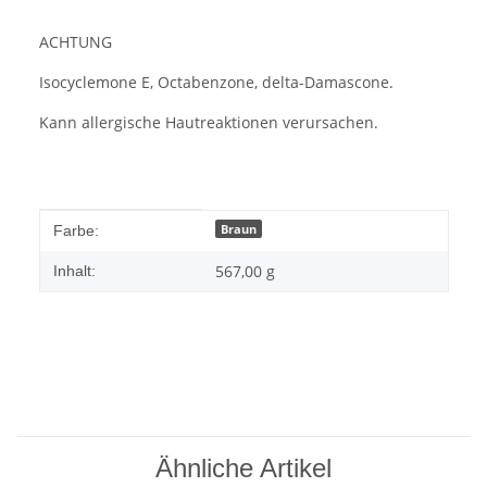
ACHTUNG
Isocyclemone E, Octabenzone, delta-Damascone.
Kann allergische Hautreaktionen verursachen.
Produkteigenschaft
Wert
Braun
Farbe:
567,00 g
Inhalt:
Ähnliche Artikel