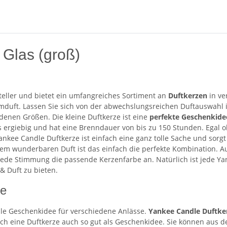
 Glas (groß)
teller und bietet ein umfangreiches Sortiment an
Duftkerzen
in v
mduft. Lassen Sie sich von der abwechslungsreichen Duftauswahl i
denen Größen. Die kleine Duftkerze ist eine
perfekte Geschenkid
ergiebig und hat eine Brenndauer von bis zu 150 Stunden. Egal ob
kee Candle Duftkerze ist einfach eine ganz tolle Sache und sorgt
m wunderbaren Duft ist das einfach die perfekte Kombination. A
ede Stimmung die passende Kerzenfarbe an. Natürlich ist jede Ya
 Duft zu bieten.
ee
olle Geschenkidee für verschiedene Anlässe.
Yankee Candle Duftk
 eine Duftkerze auch so gut als Geschenkidee. Sie können aus der