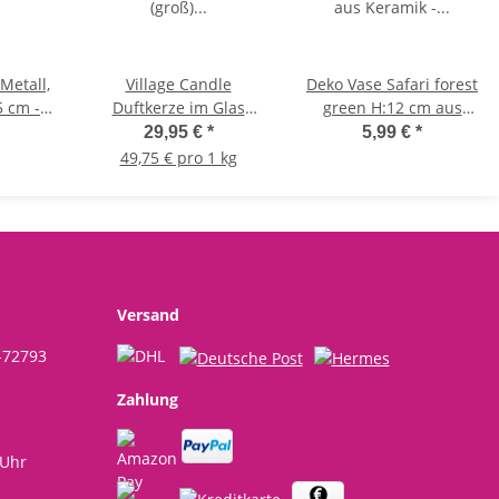
Metall,
Village Candle
Deko Vase Safari forest
5 cm -
Duftkerze im Glas
green H:12 cm aus
 Mini
(groß) Togetherness -
Keramik - Vasen,
29,95 €
*
5,99 €
*
 Deko
Unity Collection - Kerze
Dekoration,
49,75 € pro 1 kg
en,
mit 2-Docht
Keramikvase, moderner
le
Technologie
Deko Stil
Versand
-72793
Zahlung
 Uhr