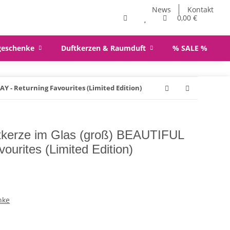
News
Kontakt
0,00 €
geschenke
Duftkerzen & Raumduft
% SALE %
Y - Returning Favourites (Limited Edition)
tkerze im Glas (groß) BEAUTIFUL
ourites (Limited Edition)
nke