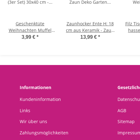
Geschenktüte
Zaunhocker Ente H: 18
Filz Ti
Weihnachten Muffel
cm aus Keramik - Zaun
hasse
(3er Set) 30x40 cm -
Deko Garten Teich,
2er S
3,99 €
*
13,99 €
*
Weihnachtsgeschenk
Tierfigur Pfostenhocker,
Fe
Tüte, Geschenktasche
Zaunfigur, Gartendeko,
Platz
Festtagsmuffel
Zaunstecker
Informationen
Gesetzlic
Kundeninformation
Datenschu
Links
AGB
Wir über uns
Sitemap
Zahlungsmöglichkeiten
Impressu