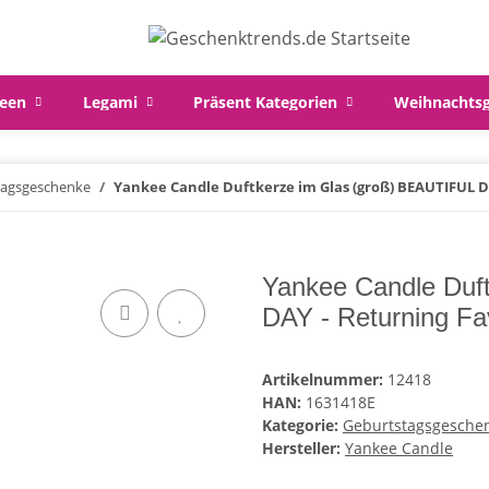
een
Legami
Präsent Kategorien
Weihnachts
tagsgeschenke
Yankee Candle Duftkerze im Glas (groß) BEAUTIFUL DA
Yankee Candle Duf
DAY - Returning Fav
Artikelnummer:
12418
HAN:
1631418E
Kategorie:
Geburtstagsgesche
Hersteller:
Yankee Candle