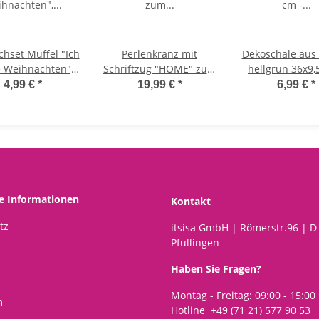
schset Muffel "Ich
Perlenkranz mit
Dekoschale aus 
 Weihnachten",
Schriftzug "HOME" zum
hellgrün 36x9,
et - Platzmatte
Aufhängen D:20 cm
Zinkschale als
4,99 €
*
19,99 €
*
6,99 €
*
sttagsmuffel,
handgefertigt - Kranz
Teich Balkon,
set, Tischmatte,
aus Draht, Fensterdeko,
Schale Gart
Filzset
Türdeko, Türkranz,
Blumenscha
Raumdeko,
Geschenkidee
he Informationen
Kontakt
tz
itsisa GmbH | Römerstr.96 | D
Pfullingen
Haben Sie Fragen?
Montag - Freitag: 09:00 - 15:00
m
Hotline +49 (71 21) 577 90 53