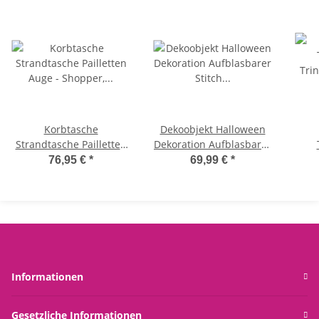
Korbtasche
Dekoobjekt Halloween
Strandtasche Pailletten
Dekoration Aufblasbarer
Auge - Shopper,
Stitch Kürbis für den
Trin
76,95 €
*
69,99 €
*
Einkaufskorb, Flechtkorb
Außenbereich - Disney
Aufblasbare Figur,
Herbst Grusel Deko
Edel
Informationen
Gesetzliche Informationen