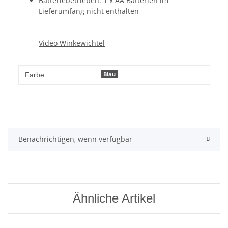
Batteriebetrieben: 1 x AA Batterien im
Lieferumfang nicht enthalten
Video Winkewichtel
Produkteigenschaft
Wert
Blau
Farbe:
Benachrichtigen, wenn verfügbar
Ähnliche Artikel