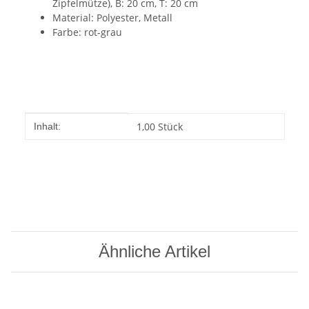
Zipfelmütze), B: 20 cm, T: 20 cm
Material: Polyester, Metall
Farbe: rot-grau
Produkteigenschaft
Wert
1,00 Stück
Inhalt:
Ähnliche Artikel