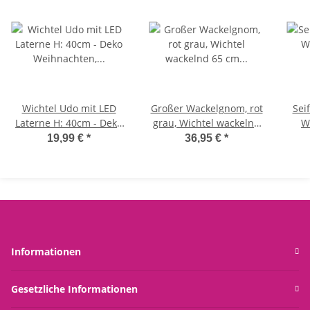
Wichtel Udo mit LED
Großer Wackelgnom, rot
Sei
Laterne H: 40cm - Deko
grau, Wichtel wackelnd
W
Weihnachten,
65 cm - Weihnachts
19,99 €
*
36,95 €
*
Weihnachtswichtel,
Deko,
K
Gnom
Weihnachtswichtel,
Zwerg, Winterdeko
Pu
Fro
Hand
Informationen
Gesetzliche Informationen