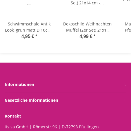
Schwimmschale Antik
Dekoschild Weihnachten
Ma
Look, grün matt D:10cm ,
Muffel (2er Set) 21x14
Pfe
Schwimmlicht,
cm - Türschild,
hors
4,95 €
*
4,99 €
*
Schwimmkerze,
Wandschild, Blechschild,
cm 
Teelichthalter
Deko Schild, Wandbild,
Pfer
Wichtelgeschenk
fü
Informationen
Gesetzliche Informationen
Kontakt
itsisa GmbH | Römerstr.96 | D-72793 Pfullingen