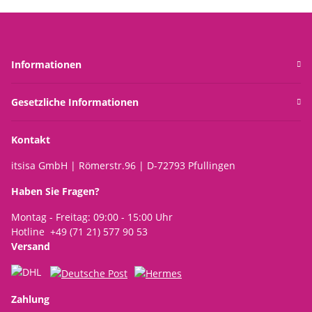
Teelichthalter, Deko
Teelichthalter, Dekoglas ,
C
Garten, Terrasse
Winterdeko,
Adventsdeko
Informationen
Gesetzliche Informationen
Kontakt
itsisa GmbH | Römerstr.96 | D-72793 Pfullingen
Haben Sie Fragen?
Montag - Freitag: 09:00 - 15:00 Uhr
Hotline +49 (71 21) 577 90 53
Versand
Zahlung