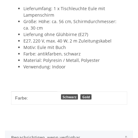
Lieferumfang: 1 x Tischleuchte Eule mit
Lampenschirm
Größe: Höhe: ca. 56 cm, Schirmdurchmesser:
ca. 30 cm
Lieferung ohne Glühbirne (E27)
E27, 220 V, max. 40 W, 2 m Zuleitungskabel
Motiv: Eule mit Buch
Farbe: antikfarben, schwarz
Material: Polyresin / Metall, Polyester
Verwendung: Indoor
Produkteigenschaft
Wert
Schwarz
Gold
Farbe:
Benachrichtigen, wenn verfügbar