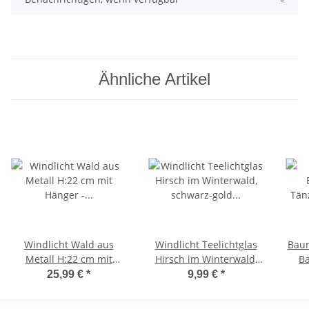
Ähnliche Artikel
Windlicht Wald aus
Windlicht Teelichtglas
Baum
Metall H:22 cm mit
Hirsch im Winterwald,
Ba
Hänger - Tischdeko
schwarz-gold (2er Set) -
s
25,99 €
*
9,99 €
*
Hängedeko Advent
Tischdeko Advent
Fed
Weihnachten,
Weihnachten,
Ball