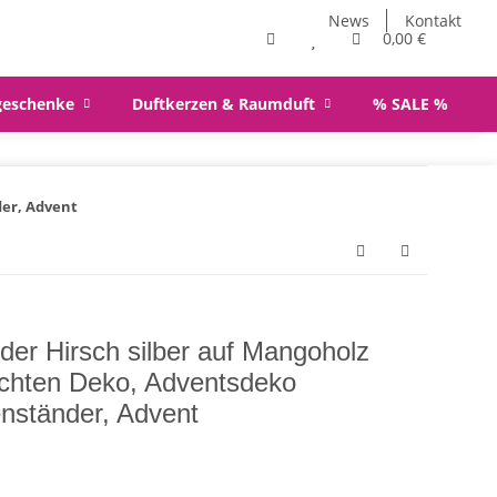
News
Kontakt
0,00 €
geschenke
Duftkerzen & Raumduft
% SALE %
der, Advent
ender Hirsch silber auf Mangoholz
chten Deko, Adventsdeko
enständer, Advent