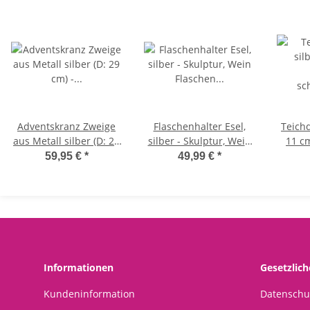
Adventskranz Zweige
Flaschenhalter Esel,
Teichd
aus Metall silber (D: 29
silber - Skulptur, Wein
11 c
cm) - Weihnachtsdeko,
Flaschen Halter,
sch
59,95 €
*
49,99 €
*
Adventsdeko, Advent
Flaschenständer,
Schwim
Geschenkidee
De
Voge
Sc
Informationen
Gesetzlic
Kundeninformation
Datenschu