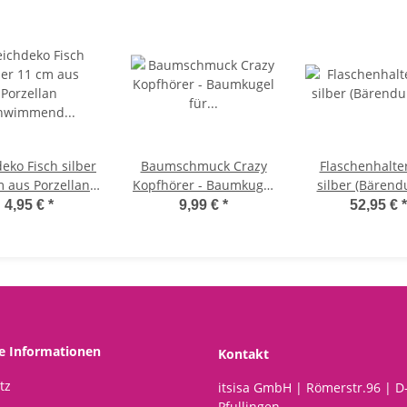
eko Fisch silber
Baumschmuck Crazy
Flaschenhalter
m aus Porzellan
Kopfhörer - Baumkugel
silber (Bärendu
wimmend für
für Musikliebhaber,
Bären Skulptur
4,95 €
*
9,99 €
*
52,95 €
*
mschale - Teich
Weihnachtsdeko Musik,
Flaschen Hal
ko, Deko für
Christbaumkugel,
Flaschenstän
ltränk, Fische,
Weihnachten
Geschenkid
hwimmtiere
he Informationen
Kontakt
tz
itsisa GmbH | Römerstr.96 | D
Pfullingen