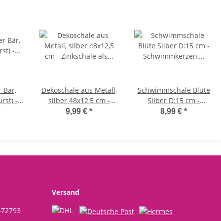
 Bär,
Dekoschale aus Metall,
Schwimmschale Blüte
rst) -
silber 48x12,5 cm -
Silber D:15 cm -
, Wein
Zinkschale als Mini
Schwimmkerzen,
9,99 €
*
8,99 €
*
ter,
Teich Balkon, Deko
Tischdeko,
der,
Schale Garten,
Teelichthalter
ee
Blumenschale
Versand
-72793