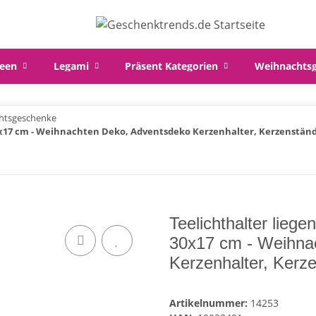
een
Legami
Präsent Kategorien
Weihnachts
htsgeschenke
30x17 cm - Weihnachten Deko, Adventsdeko Kerzenhalter, Kerzenstän
Teelichthalter lieg
30x17 cm - Weihna
Kerzenhalter, Kerz
Artikelnummer:
14253