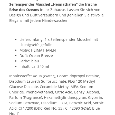
Seifenspender Muschel „Heimathafen“
die
frische
Brise des Ozeans
in Ihr Zuhause. Lassen Sie sich von
Design und Duft verzaubern und genießen Sie stilvolle
Eleganz mit jedem Händewaschen!
Lieferumfang: 1 x Seifenspender Muschel mit
Flüssigseife gefüllt
Motiv: HEIMATHAFEN
Duft: Ocean Breeze
Farbe: blau
Inhalt: ca. 340 ml
Inhaltsstoffe: Aqua (Water), Cocamidopropyl Betaine,
Disodium Laureth Sulfosuccinate, PEG-120 Methyl
Glucose Dioleate, Cocamide Methyl MEA, Sodium
Chloride, Phenoxyethanol, Citric Acid, Benzyl Alcohol,
Parfum (Fragrance), Hexamethylindanopyran, Glycerin,
Sodium Benzoate, Disodium EDTA, Benzoic Acid, Sorbic
Acid, CI 17200 (D&C Red No. 33), CI 42090 (FD&C Blue
No. 1)