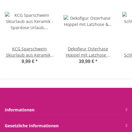
KCG Sparschwein
Dekofigur Osterhase
Skiurlaub aus Keramik -
Hoppel mit Latzhose &
Sch
Spardose Urlaub,
Teleskopbeinen (2er Set)
Sup
9,99 €
*
39,99 €
*
Sparbüchse Skifahren,
H:53-75 cm - Osterdeko,
MON
Geldbüchse, Ski
Hase Ostern, Dekoration
Reise,Winterurlaub
Frühling
fl
Informationen
Gesetzliche Informationen