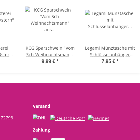
erei
KCG Sparschwein "Vom
Legami Münztasche mit
Ostern"
Sch-Weihnachtsmann"
Schlüsselanhänger
olz -
aus Keramik - Spardose
Mini Kawaii PANDA -
9,99 €
*
7,95 €
*
ko,
Weihnachten,
Schlüssel Anhänger mit
eko
Sparbüchse
Aufbewahrungsbox,
rdeko,
Geldgeschenk,
Schlüsselbund
o
Geldbüchse,
Weihnachtsgeld
Versand
-72793
Zahlung