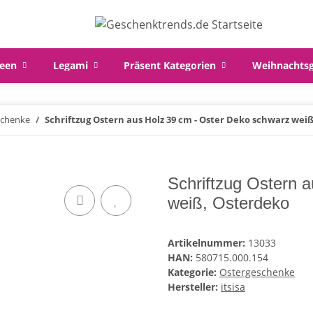
een
Legami
Präsent Kategorien
Weihnachts
schenke
Schriftzug Ostern aus Holz 39 cm - Oster Deko schwarz wei
Schriftzug Ostern 
weiß, Osterdeko
Artikelnummer:
13033
HAN:
580715.000.154
Kategorie:
Ostergeschenke
Hersteller:
itsisa