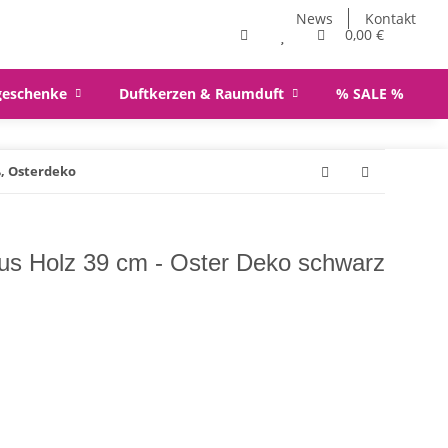
News
Kontakt
0,00 €
geschenke
Duftkerzen & Raumduft
% SALE %
ß, Osterdeko
aus Holz 39 cm - Oster Deko schwarz