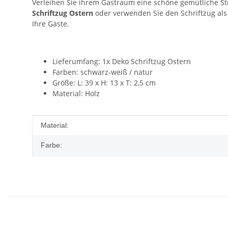
Verleihen Sie ihrem Gastraum eine schöne gemütliche 
Schriftzug Ostern
oder verwenden Sie den Schriftzug als 
Ihre Gäste.
Lieferumfang: 1x Deko Schriftzug Ostern
Farben: schwarz-weiß / natur
Größe: L: 39 x H: 13 x T: 2,5 cm
Material: Holz
Produkteigenschaft
Wert
Material:
Farbe: