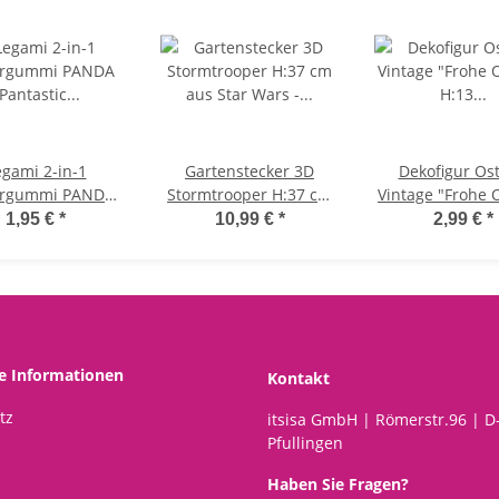
egami 2-in-1
Gartenstecker 3D
Dekofigur Ost
ergummi PANDA
Stormtrooper H:37 cm
Vintage "Frohe 
astic Eraser" -
aus Star Wars - Disney
H:13 cm aus H
1,95 €
*
10,99 €
*
2,99 €
*
rer für Bleistift
Blumenstecker,
Frühlingsde
öschbare Tinte,
moderner Deko Stil,
Aufsteller D
es und sauberes
Gartendeko, Dekofigur
Ostereier, Oste
Löschen
für den Garten
Tischdek
he Informationen
Kontakt
tz
itsisa GmbH | Römerstr.96 | D
Pfullingen
Haben Sie Fragen?