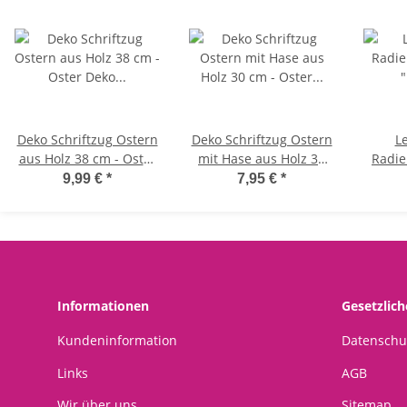
Deko Schriftzug Ostern
Deko Schriftzug Ostern
L
aus Holz 38 cm - Oster
mit Hase aus Holz 30
Radi
Deko schwarz weiß,
cm - Oster Deko
"Pant
9,99 €
*
7,95 €
*
Osterdeko, Aufsteller
schwarz weiß,
Radie
Ostern
Osterdeko
und l
weich
Informationen
Gesetzlic
Kundeninformation
Datenschu
Links
AGB
Wir über uns
Sitemap