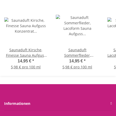
Saunaduft Kirsche,
Saunaduft
S
Finesse Sauna Aufguss
Sommerflieder,
Laco
Konzentrat 250ml,
Lacoform Sauna Aufguss
K
14,95 €
*
14,95 €
*
Saunadüfte für Zuhause
Konzentrat 250ml,
Saun
5,98 € pro 100 ml
5,98 € pro 100 ml
5
Saunadüfte für Zuhause
Informationen