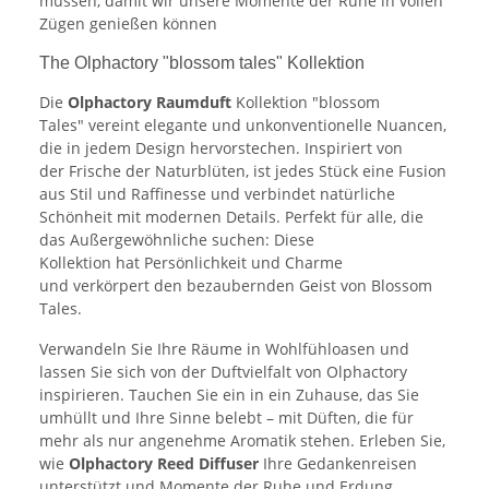
müssen, damit wir unsere Momente der Ruhe in vollen
Zügen genießen können
The Olphactory "blossom tales" Kollektion
Die
Olphactory Raumduft
Kollektion "blossom
Tales"
vereint elegante und unkonventionelle Nuancen,
die in jedem Design hervorstechen. Inspiriert von
der Frische der Naturblüten, ist jedes Stück eine Fusion
aus Stil und Raffinesse und verbindet natürliche
Schönheit mit modernen Details. Perfekt für alle, die
das Außergewöhnliche suchen: Diese
Kollektion hat Persönlichkeit und Charme
und verkörpert den bezaubernden Geist von Blossom
Tales.
Verwandeln Sie Ihre Räume in Wohlfühloasen und
lassen Sie sich von der Duftvielfalt von Olphactory
inspirieren. Tauchen Sie ein in ein Zuhause, das Sie
umhüllt und Ihre Sinne belebt – mit Düften, die für
mehr als nur angenehme Aromatik stehen. Erleben Sie,
wie
Olphactory Reed Diffuser
Ihre Gedankenreisen
unterstützt und Momente der Ruhe und Erdung