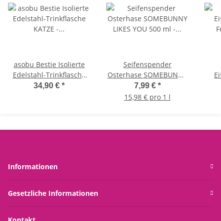
asobu Bestie Isolierte
Seifenspender
Edelstahl-Trinkflasche
Osterhase SOMEBUNNY
Ei
KATZE - Thermosflasche
LIKES YOU 500 ml -
Fro
34,90 €
*
7,99 €
*
mit weichem
Flüssigseife im
Ann
15,98 € pro 1 l
abnehmbarem Tierkopf
Pumpspender, Seife
We
und flexiblem
Ostern Hase Bunny,
wiederverwendbarem
Handseife Frühling,
Strohhalm für Kinder
Ostergeschenk
und Jugendliche,
Isolierflasche
Informationen
Gesetzliche Informationen
Kontakt