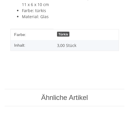
11 x 6 x 10 cm
Farbe: türkis
Material: Glas
Produkteigenschaft
Wert
Türkis
Farbe:
3,00 Stück
Inhalt:
Ähnliche Artikel