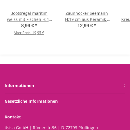
Bootsregal maritim
Zaunhocker Seemann
weiss mit Fischen H:42
H:19 cm aus Keramik -
Kreu
cm **B-WARE** -
Zaun Deko Garten
Crui
8,99 €
*
12,99 €
*
Badezimmerregal,
Maritim, Pfostenhocker,
Bau
Alter Preis:
19,95 €
Holzregal, Schiff, Shabby
Zaunfigur, Gartendeko,
Schi
Look
Maritime Dekoration,
C
Zaunstecker
Informationen
Gesetzliche Informationen
Kontakt
itsisa GmbH | Römerstr.96 | D-72793 Pfullingen