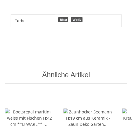
Produkteigenschaft
Wert
Blau
Weiß
Farbe:
Ähnliche Artikel